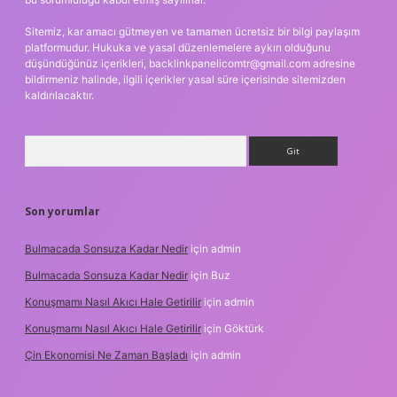
Sitemiz, kar amacı gütmeyen ve tamamen ücretsiz bir bilgi paylaşım
platformudur. Hukuka ve yasal düzenlemelere aykırı olduğunu
düşündüğünüz içerikleri,
backlinkpanelicomtr@gmail.com
adresine
bildirmeniz halinde, ilgili içerikler yasal süre içerisinde sitemizden
kaldırılacaktır.
Arama
Son yorumlar
Bulmacada Sonsuza Kadar Nedir
için
admin
Bulmacada Sonsuza Kadar Nedir
için
Buz
Konuşmamı Nasıl Akıcı Hale Getirilir
için
admin
Konuşmamı Nasıl Akıcı Hale Getirilir
için
Göktürk
Çin Ekonomisi Ne Zaman Başladı
için
admin