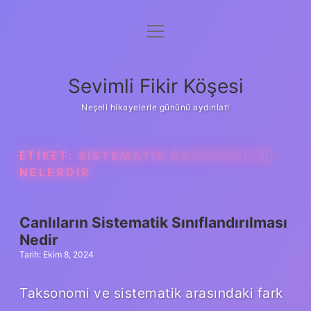
menüyü
Anasayfa
aç
Gizlilik Politikası
Sevimli Fikir Köşesi
Yasal Uyarı
Neşeli hikayelerle gününü aydınlat!
Hakkımızda
ETIKET:
SISTEMATIK KATEGORILER
NELERDIR
Canlıların Sistematik Sınıflandırılması
Nedir
Tarih: Ekim 8, 2024
Taksonomi ve sistematik arasındaki fark