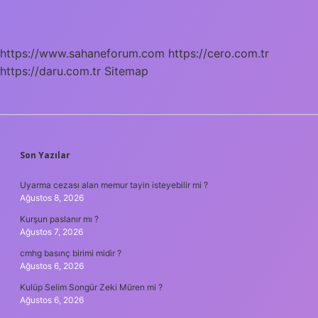
Sınıflandırılması
Nedir
https://www.sahaneforum.com
https://cero.com.tr
https://daru.com.tr
Sitemap
SIDEBAR
Son Yazılar
Uyarma cezası alan memur tayin isteyebilir mi ?
Ağustos 8, 2026
Kurşun paslanır mı ?
Ağustos 7, 2026
cmhg basınç birimi midir ?
Ağustos 6, 2026
Kulüp Selim Songür Zeki Müren mi ?
Ağustos 6, 2026