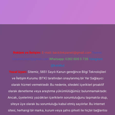
.org
Reklam ve İletişim:
E-mail:
backlinkpaneli@gmail.com
Teams:
forumhizmeti@gmail.com
Whatsapp: 0262 606 0 726
Telegram:
@karabul
Yasal Uyarı:
Sitemiz, 5651 Sayılı Kanun gereğince Bilgi Teknolojileri
ve İletişim Kurumu (BTK) tarafından onaylanmış bir Yer Sağlayıcı
olarak hizmet vermektedir. Bu nedenle, sitedeki içerikleri proaktif
olarak denetleme veya araştırma yükümlülüğümüz bulunmamaktadır.
Ancak, üyelerimiz yazdıkları içeriklerin sorumluluğunu taşımakta olup,
siteye üye olarak bu sorumluluğu kabul etmiş sayılırlar. Bu internet
sitesi, herhangi bir marka, kurum veya şahıs şirketi ile hiçbir bağlantısı