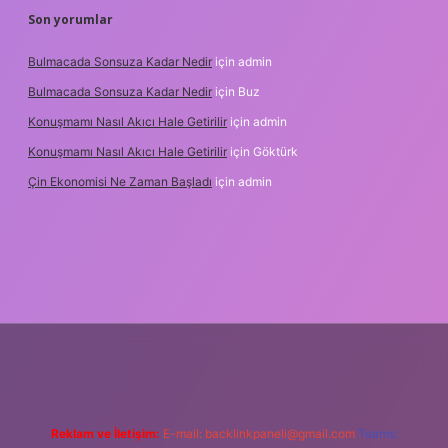
Son yorumlar
Bulmacada Sonsuza Kadar Nedir
için
admin
Bulmacada Sonsuza Kadar Nedir
için
Buz
Konuşmamı Nasıl Akıcı Hale Getirilir
için
admin
Konuşmamı Nasıl Akıcı Hale Getirilir
için
Göktürk
Çin Ekonomisi Ne Zaman Başladı
için
admin
ci.org
Reklam ve İletişim:
E-mail:
backlinkpaneli@gmail.com
Teams: