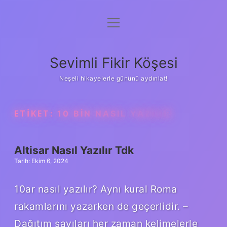
menüyü
Anasayfa
aç
Gizlilik Politikası
Sevimli Fikir Köşesi
Yasal Uyarı
Neşeli hikayelerle gününü aydınlat!
Hakkımızda
ETIKET:
10 BIN NASIL YAZILIR
Altisar Nasıl Yazılır Tdk
Tarih: Ekim 6, 2024
10ar nasıl yazılır? Aynı kural Roma
rakamlarını yazarken de geçerlidir. –
Dağıtım sayıları her zaman kelimelerle