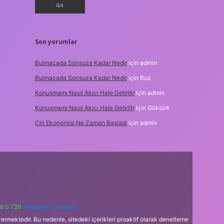
Son yorumlar
Bulmacada Sonsuza Kadar Nedir
için
admin
Bulmacada Sonsuza Kadar Nedir
için
Buz
Konuşmamı Nasıl Akıcı Hale Getirilir
için
admin
Konuşmamı Nasıl Akıcı Hale Getirilir
için
Göktürk
Çin Ekonomisi Ne Zaman Başladı
için
admin
6 0 726
Telegram: @karabul
ermektedir. Bu nedenle, sitedeki içerikleri proaktif olarak denetleme