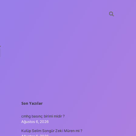
i
SIDEBAR
Son Yazılar
betci.org
cmhg basınç birimi midir ?
Ağustos 6, 2026
Kulüp Selim Songür Zeki Müren mi ?