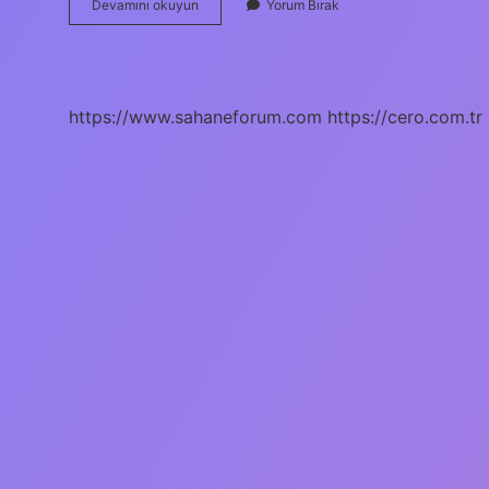
Adam
Devamını okuyun
Yorum Bırak
Öldürmekten
Daha
Büyük
Günah
Nedir
https://www.sahaneforum.com
https://cero.com.tr