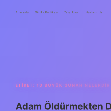
Anasayfa
Gizlilik Politikası
Yasal Uyarı
Hakkımızda
ETIKET:
10 BÜYÜK GÜNAH NELERDIR
Adam Öldürmekten D