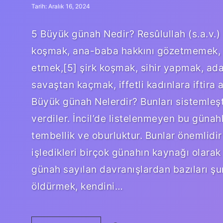
Tarih: Aralık 16, 2024
5 Büyük günah Nedir? Resûlullah (s.a.v.) 
koşmak, ana-baba hakkını gözetmemek, c
etmek,[5] şirk koşmak, sihir yapmak, ad
savaştan kaçmak, iffetli kadınlara iftira
Büyük günah Nelerdir? Bunları sistemleşt
verdiler. İncil’de listelenmeyen bu günahl
tembellik ve oburluktur. Bunlar önemlidi
işledikleri birçok günahın kaynağı olarak
günah sayılan davranışlardan bazıları şu
öldürmek, kendini…