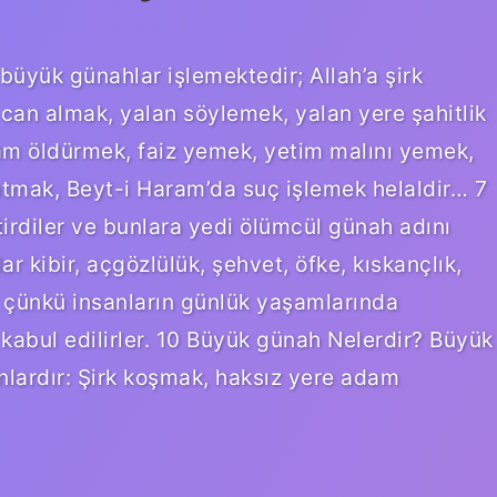
büyük günahlar işlemektedir; Allah’a şirk
an almak, yalan söylemek, yalan yere şahitlik
am öldürmek, faiz yemek, yetim malını yemek,
 atmak, Beyt-i Haram’da suç işlemek helaldir… 7
irdiler ve bunlara yedi ölümcül günah adını
ar kibir, açgözlülük, şehvet, öfke, kıskançlık,
r çünkü insanların günlük yaşamlarında
 kabul edilirler. 10 Büyük günah Nelerdir? Büyük
nlardır: Şirk koşmak, haksız yere adam