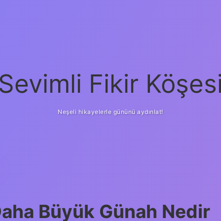
Sevimli Fikir Köşes
Neşeli hikayelerle gününü aydınlat!
aha Büyük Günah Nedir