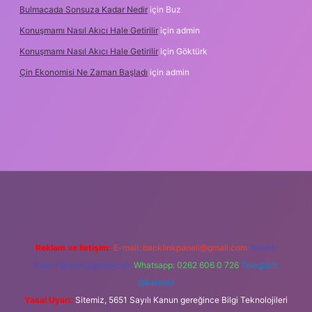
Bulmacada Sonsuza Kadar Nedir
için
Buz
Konuşmamı Nasıl Akıcı Hale Getirilir
için
admin
Konuşmamı Nasıl Akıcı Hale Getirilir
için
Göktürk
Çin Ekonomisi Ne Zaman Başladı
için
admin
ci.org
Reklam ve İletişim:
E-mail:
backlinkpaneli@gmail.com
Teams:
forumhizmeti@gmail.com
Whatsapp: 0262 606 0 726
Telegram:
@karabul
Yasal Uyarı:
Sitemiz, 5651 Sayılı Kanun gereğince Bilgi Teknolojileri