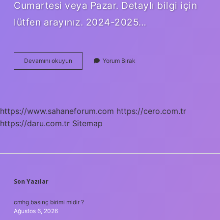
Cumartesi veya Pazar. Detaylı bilgi için
lütfen arayınız. 2024-2025…
Avcılık
Devamını okuyun
Yorum Bırak
Belgesi
Harcı
Ne
Kadar
Oldu
https://www.sahaneforum.com
https://cero.com.tr
https://daru.com.tr
Sitemap
SIDEBAR
Son Yazılar
cmhg basınç birimi midir ?
Ağustos 6, 2026