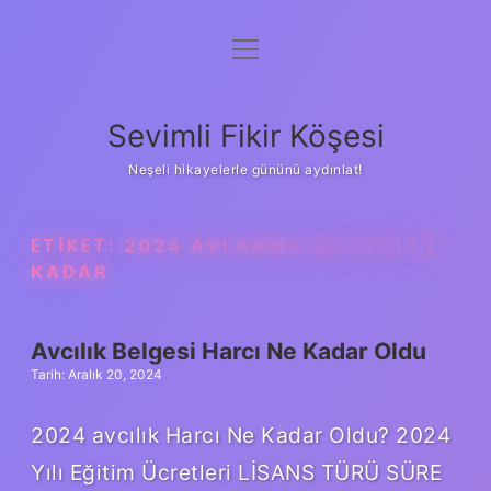
menüyü
Anasayfa
aç
Gizlilik Politikası
Sevimli Fikir Köşesi
Yasal Uyarı
Neşeli hikayelerle gününü aydınlat!
Hakkımızda
ETIKET:
2024 AVLANMA BELGESI NE
KADAR
Avcılık Belgesi Harcı Ne Kadar Oldu
Tarih: Aralık 20, 2024
2024 avcılık Harcı Ne Kadar Oldu? 2024
Yılı Eğitim Ücretleri LİSANS TÜRÜ SÜRE