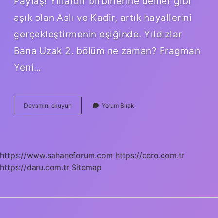
Paylaş! Yıllardır birbirlerine deliler gibi
aşık olan Aslı ve Kadir, artık hayallerini
gerçekleştirmenin eşiğinde. Yıldızlar
Bana Uzak 2. bölüm ne zaman? Fragman
Yeni…
Yıldızlar
Devamını okuyun
Yorum Bırak
Bana
Uzak
Final
Bölümü
Ne
https://www.sahaneforum.com
https://cero.com.tr
Zaman
https://daru.com.tr
Sitemap