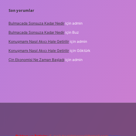
Son yorumlar
Bulmacada Sonsuza Kadar Nedir
için
admin
Bulmacada Sonsuza Kadar Nedir
için
Buz
Konuşmamı Nasıl Akıcı Hale Getirilir
için
admin
Konuşmamı Nasıl Akıcı Hale Getirilir
için
Göktürk
Çin Ekonomisi Ne Zaman Başladı
için
admin
i.org