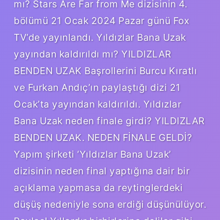
mı? Stars Are Far from Me dizisinin 4.
bölümü 21 Ocak 2024 Pazar günü Fox
TV’de yayınlandı. Yıldızlar Bana Uzak
yayından kaldırıldı mı? YILDIZLAR
BENDEN UZAK Başrollerini Burcu Kıratlı
ve Furkan Andıç’ın paylaştığı dizi 21
Ocak’ta yayından kaldırıldı. Yıldızlar
Bana Uzak neden finale girdi? YILDIZLAR
BENDEN UZAK. NEDEN FİNALE GELDİ?
Yapım şirketi ‘Yıldızlar Bana Uzak’
dizisinin neden final yaptığına dair bir
açıklama yapmasa da reytinglerdeki
düşüş nedeniyle sona erdiği düşünülüyor.