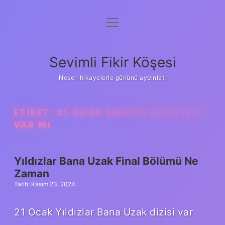
menüyü
Anasayfa
aç
Gizlilik Politikası
Sevimli Fikir Köşesi
Yasal Uyarı
Neşeli hikayelerle gününü aydınlat!
Hakkımızda
ETIKET:
21 OCAK 2024TE SURVIVOR
VAR MI
Yıldızlar Bana Uzak Final Bölümü Ne
Zaman
Tarih: Kasım 23, 2024
21 Ocak Yıldızlar Bana Uzak dizisi var