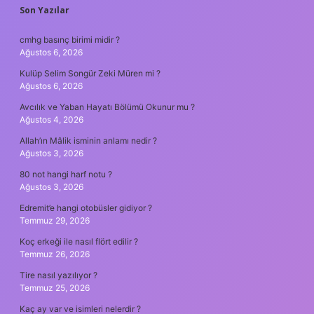
SIDEBAR
Son Yazılar
cmhg basınç birimi midir ?
Ağustos 6, 2026
Kulüp Selim Songür Zeki Müren mi ?
Ağustos 6, 2026
Avcılık ve Yaban Hayatı Bölümü Okunur mu ?
Ağustos 4, 2026
Allah’ın Mâlik isminin anlamı nedir ?
Ağustos 3, 2026
80 not hangi harf notu ?
Ağustos 3, 2026
Edremit’e hangi otobüsler gidiyor ?
Temmuz 29, 2026
Koç erkeği ile nasıl flört edilir ?
Temmuz 26, 2026
Tire nasıl yazılıyor ?
Temmuz 25, 2026
Kaç ay var ve isimleri nelerdir ?