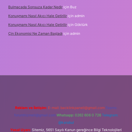
Bulmacada Sonsuza Kadar Nedir
için
Buz
Konuşmamı Nasıl Akıcı Hale Getirilir
için
admin
Konuşmamı Nasıl Akıcı Hale Getirilir
için
Göktürk
Çin Ekonomisi Ne Zaman Başladı
için
admin
ci.org
Reklam ve İletişim:
E-mail:
backlinkpaneli@gmail.com
Teams:
forumhizmeti@gmail.com
Whatsapp: 0262 606 0 726
Telegram:
@karabul
Yasal Uyarı:
Sitemiz, 5651 Sayılı Kanun gereğince Bilgi Teknolojileri