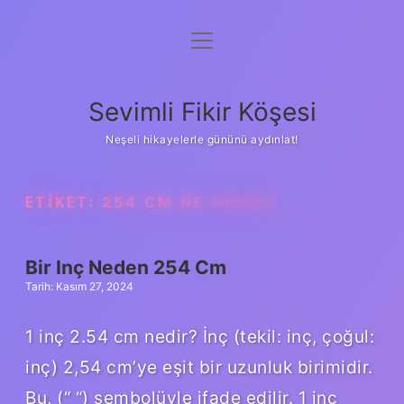
menüyü
Anasayfa
aç
Gizlilik Politikası
Sevimli Fikir Köşesi
Yasal Uyarı
Neşeli hikayelerle gününü aydınlat!
Hakkımızda
ETIKET:
254 CM NE KADAR
Bir Inç Neden 254 Cm
Tarih: Kasım 27, 2024
1 inç 2.54 cm nedir? İnç (tekil: inç, çoğul:
inç) 2,54 cm’ye eşit bir uzunluk birimidir.
Bu, (“ “) sembolüyle ifade edilir. 1 inç