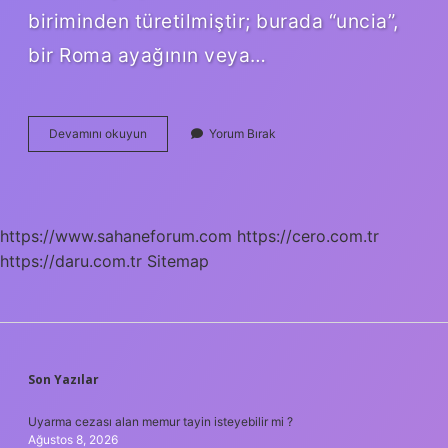
biriminden türetilmiştir; burada “uncia”,
bir Roma ayağının veya…
Bir
Devamını okuyun
Yorum Bırak
Inç
Neden
254
Cm
https://www.sahaneforum.com
https://cero.com.tr
https://daru.com.tr
Sitemap
SIDEBAR
Son Yazılar
Uyarma cezası alan memur tayin isteyebilir mi ?
Ağustos 8, 2026