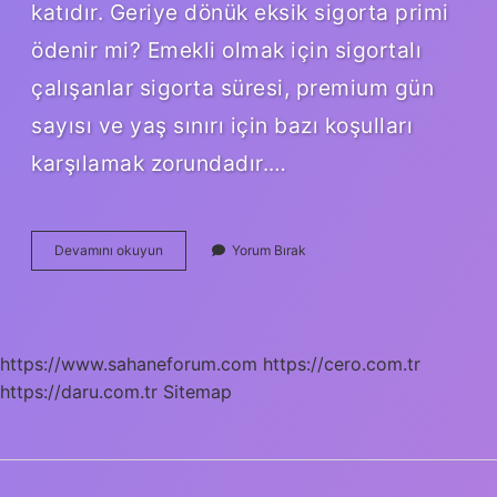
katıdır. Geriye dönük eksik sigorta primi
ödenir mi? Emekli olmak için sigortalı
çalışanlar sigorta süresi, premium gün
sayısı ve yaş sınırı için bazı koşulları
karşılamak zorundadır.…
6
Devamını okuyun
Yorum Bırak
Ay
Geriye
Dönük
Sigorta
Yapılır
https://www.sahaneforum.com
https://cero.com.tr
Mı
https://daru.com.tr
Sitemap