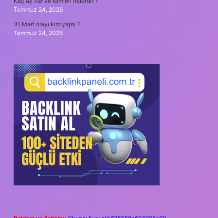
Kaç ay var ve isimleri nelerdir ?
Temmuz 24, 2026
31 Mart olayı kim yaptı ?
Temmuz 24, 2026