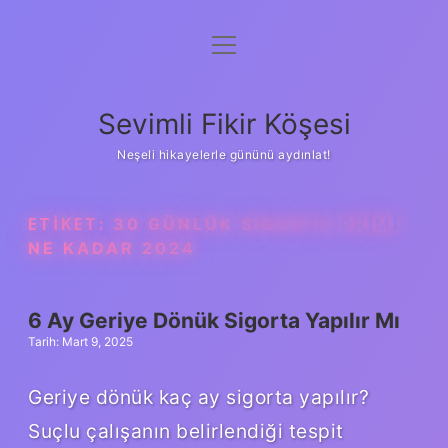
menüyü
Anasayfa
aç
Gizlilik Politikası
Sevimli Fikir Köşesi
Yasal Uyarı
Neşeli hikayelerle gününü aydınlat!
Hakkımızda
ETIKET:
30 GÜNLÜK SIGORTA PRIMI
NE KADAR 2024
6 Ay Geriye Dönük Sigorta Yapılır Mı
Tarih: Mart 9, 2025
Geriye dönük kaç ay sigorta yapılır?
Suçlu çalışanın belirlendiği tespit