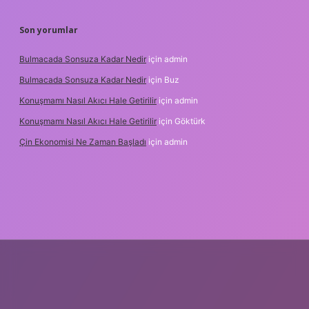
Son yorumlar
Bulmacada Sonsuza Kadar Nedir
için
admin
Bulmacada Sonsuza Kadar Nedir
için
Buz
Konuşmamı Nasıl Akıcı Hale Getirilir
için
admin
Konuşmamı Nasıl Akıcı Hale Getirilir
için
Göktürk
Çin Ekonomisi Ne Zaman Başladı
için
admin
i.org