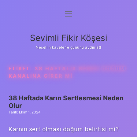
menüyü
Anasayfa
aç
Gizlilik Politikası
Sevimli Fikir Köşesi
Yasal Uyarı
Neşeli hikayelerle gününü aydınlat!
Hakkımızda
ETIKET:
38 HAFTALIK BEBEK DOĞUM
KANALINA GIRER MI
38 Haftada Karın Sertlesmesi Neden
Olur
Tarih: Ekim 1, 2024
Karnın sert olması doğum belirtisi mi?