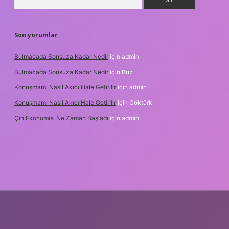
Son yorumlar
Bulmacada Sonsuza Kadar Nedir
için
admin
Bulmacada Sonsuza Kadar Nedir
için
Buz
Konuşmamı Nasıl Akıcı Hale Getirilir
için
admin
Konuşmamı Nasıl Akıcı Hale Getirilir
için
Göktürk
Çin Ekonomisi Ne Zaman Başladı
için
admin
org