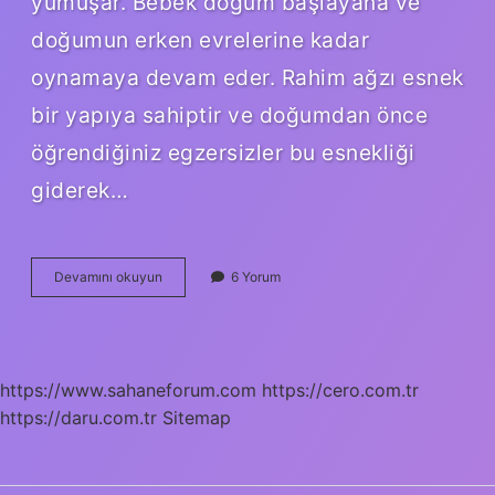
yumuşar. Bebek doğum başlayana ve
doğumun erken evrelerine kadar
oynamaya devam eder. Rahim ağzı esnek
bir yapıya sahiptir ve doğumdan önce
öğrendiğiniz egzersizler bu esnekliği
giderek…
38
Devamını okuyun
6 Yorum
Haftada
Karın
Sertlesmesi
Neden
Olur
https://www.sahaneforum.com
https://cero.com.tr
https://daru.com.tr
Sitemap