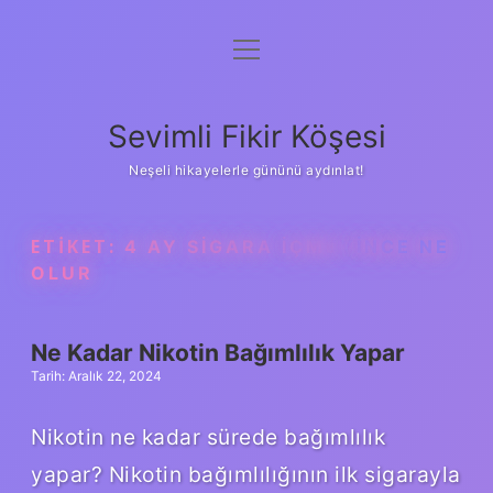
menüyü
Anasayfa
aç
Gizlilik Politikası
Sevimli Fikir Köşesi
Yasal Uyarı
Neşeli hikayelerle gününü aydınlat!
Hakkımızda
ETIKET:
4 AY SIGARA IÇMEYINCE NE
OLUR
Ne Kadar Nikotin Bağımlılık Yapar
Tarih: Aralık 22, 2024
Nikotin ne kadar sürede bağımlılık
yapar? Nikotin bağımlılığının ilk sigarayla