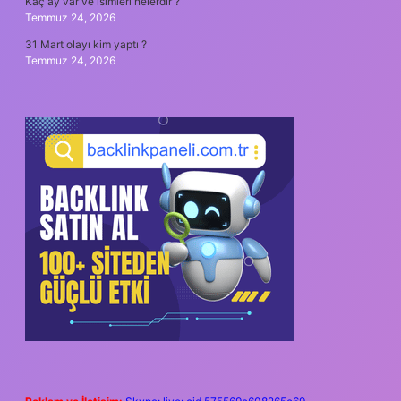
Kaç ay var ve isimleri nelerdir ?
Temmuz 24, 2026
31 Mart olayı kim yaptı ?
Temmuz 24, 2026