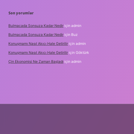
Son yorumlar
Bulmacada Sonsuza Kadar Nedir
için
admin
Bulmacada Sonsuza Kadar Nedir
için
Buz
Konuşmamı Nasıl Akıcı Hale Getirilir
için
admin
Konuşmamı Nasıl Akıcı Hale Getirilir
için
Göktürk
Çin Ekonomisi Ne Zaman Başladı
için
admin
tci.org