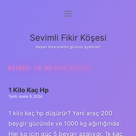
menüyü
Anasayfa
aç
Gizlilik Politikası
Sevimli Fikir Köşesi
Yasal Uyarı
Neşeli hikayelerle gününü aydınlat!
Hakkımızda
ETIKET:
75 HP KAÇ BASAR
1 Kilo Kaç Hp
Tarih: Aralık 6, 2024
1 kilo kaç hp düşürür? Yani araç 200
beygir gücünde ve 1000 kg ağırlığında.
Her kg için güç 5 beygir azalıyor. 1k kaç