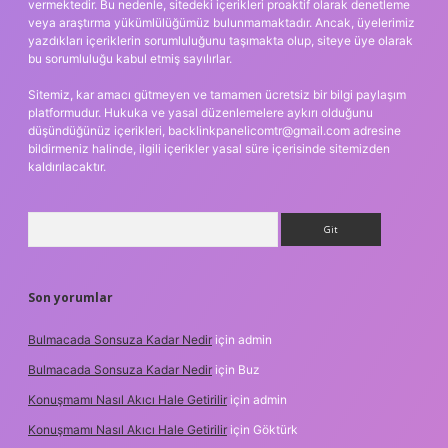
vermektedir. Bu nedenle, sitedeki içerikleri proaktif olarak denetleme
veya araştırma yükümlülüğümüz bulunmamaktadır. Ancak, üyelerimiz
yazdıkları içeriklerin sorumluluğunu taşımakta olup, siteye üye olarak
bu sorumluluğu kabul etmiş sayılırlar.
Sitemiz, kar amacı gütmeyen ve tamamen ücretsiz bir bilgi paylaşım
platformudur. Hukuka ve yasal düzenlemelere aykırı olduğunu
düşündüğünüz içerikleri,
backlinkpanelicomtr@gmail.com
adresine
bildirmeniz halinde, ilgili içerikler yasal süre içerisinde sitemizden
kaldırılacaktır.
Arama
Son yorumlar
Bulmacada Sonsuza Kadar Nedir
için
admin
Bulmacada Sonsuza Kadar Nedir
için
Buz
Konuşmamı Nasıl Akıcı Hale Getirilir
için
admin
Konuşmamı Nasıl Akıcı Hale Getirilir
için
Göktürk