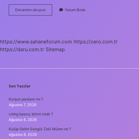
1
Devamını okuyun
Yorum Bırak
Kilo
Kaç
Hp
https://www.sahaneforum.com
https://cero.com.tr
https://daru.com.tr
Sitemap
SIDEBAR
Son Yazılar
Kurşun paslanır mı ?
Ağustos 7, 2026
cmhg basınç birimi midir ?
Ağustos 6, 2026
Kulüp Selim Songür Zeki Müren mi ?
Ağustos 6, 2026