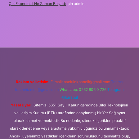
Çin Ekonomisi Ne Zaman Başladı
için
admin
ci.org
Reklam ve İletişim:
E-mail:
backlinkpaneli@gmail.com
Teams:
forumhizmeti@gmail.com
Whatsapp: 0262 606 0 726
Telegram:
@karabul
Yasal Uyarı:
Sitemiz, 5651 Sayılı Kanun gereğince Bilgi Teknolojileri
ve İletişim Kurumu (BTK) tarafından onaylanmış bir Yer Sağlayıcı
olarak hizmet vermektedir. Bu nedenle, sitedeki içerikleri proaktif
olarak denetleme veya araştırma yükümlülüğümüz bulunmamaktadır.
Ancak, üyelerimiz yazdıkları içeriklerin sorumluluğunu taşımakta olup,