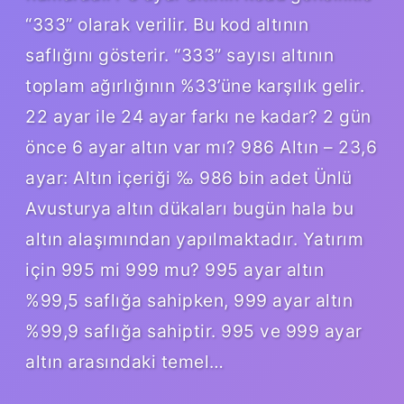
“333” olarak verilir. Bu kod altının
saflığını gösterir. “333” sayısı altının
toplam ağırlığının %33’üne karşılık gelir.
22 ayar ile 24 ayar farkı ne kadar? 2 gün
önce 6 ayar altın var mı? 986 Altın – 23,6
ayar: Altın içeriği ‰ 986 bin adet Ünlü
Avusturya altın dükaları bugün hala bu
altın alaşımından yapılmaktadır. Yatırım
için 995 mi 999 mu? 995 ayar altın
%99,5 saflığa sahipken, 999 ayar altın
%99,9 saflığa sahiptir. 995 ve 999 ayar
altın arasındaki temel…