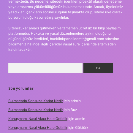
vermektedir. Bu nedenle, sitedeki içerikleri proaktif olarak denetleme
veya araştırma yükümlülüğümüz bulunmamaktadır. Ancak, üyelerimiz
yazdıkları içeriklerin sorumluluğunu taşımakta olup, siteye üye olarak
bu sorumluluğu kabul etmiş sayılırlar.
Sitemiz, kar amacı gütmeyen ve tamamen ücretsiz bir bilgi paylaşım
platformudur. Hukuka ve yasal düzenlemelere aykırı olduğunu
düşündüğünüz içerikleri,
backlinkpanelicomtr@gmail.com
adresine
bildirmeniz halinde, ilgili içerikler yasal süre içerisinde sitemizden
kaldırılacaktır.
Arama
Son yorumlar
Bulmacada Sonsuza Kadar Nedir
için
admin
Bulmacada Sonsuza Kadar Nedir
için
Buz
Konuşmamı Nasıl Akıcı Hale Getirilir
için
admin
Konuşmamı Nasıl Akıcı Hale Getirilir
için
Göktürk