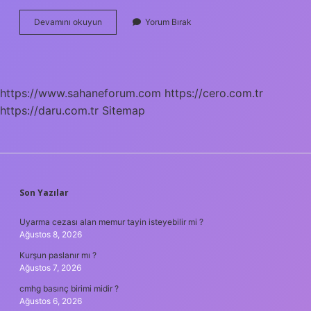
24
Devamını okuyun
Yorum Bırak
K
Kac
Ayar
Olur
https://www.sahaneforum.com
https://cero.com.tr
https://daru.com.tr
Sitemap
SIDEBAR
Son Yazılar
Uyarma cezası alan memur tayin isteyebilir mi ?
Ağustos 8, 2026
Kurşun paslanır mı ?
Ağustos 7, 2026
cmhg basınç birimi midir ?
Ağustos 6, 2026