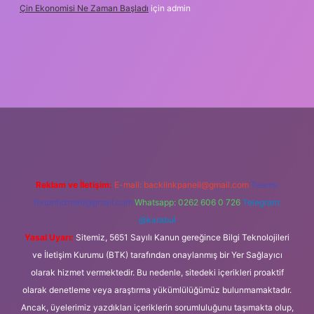
Çin Ekonomisi Ne Zaman Başladı
için
admin
ci.org
Reklam ve İletişim:
E-mail:
backlinkpaneli@gmail.com
Teams:
forumhizmeti@gmail.com
Whatsapp: 0262 606 0 726
Telegram:
@karabul
Yasal Uyarı:
Sitemiz, 5651 Sayılı Kanun gereğince Bilgi Teknolojileri
ve İletişim Kurumu (BTK) tarafından onaylanmış bir Yer Sağlayıcı
olarak hizmet vermektedir. Bu nedenle, sitedeki içerikleri proaktif
olarak denetleme veya araştırma yükümlülüğümüz bulunmamaktadır.
Ancak, üyelerimiz yazdıkları içeriklerin sorumluluğunu taşımakta olup,