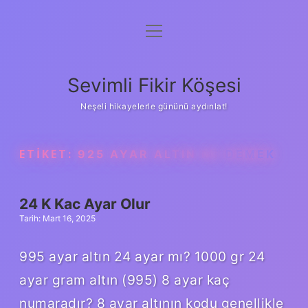
menüyü
Anasayfa
aç
Gizlilik Politikası
Sevimli Fikir Köşesi
Yasal Uyarı
Neşeli hikayelerle gününü aydınlat!
Hakkımızda
ETIKET:
925 AYAR ALTIN NE DEMEK
24 K Kac Ayar Olur
Tarih: Mart 16, 2025
995 ayar altın 24 ayar mı? 1000 gr 24
ayar gram altın (995) 8 ayar kaç
numaradır? 8 ayar altının kodu genellikle