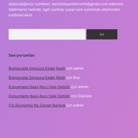
düşündüğünüz içerikleri,
backlinkpanelicomtr@gmail.com
adresine
bildirmeniz halinde, ilgili içerikler yasal süre içerisinde sitemizden
kaldırılacaktır.
Arama
Son yorumlar
Bulmacada Sonsuza Kadar Nedir
için
admin
Bulmacada Sonsuza Kadar Nedir
için
Buz
Konuşmamı Nasıl Akıcı Hale Getirilir
için
admin
Konuşmamı Nasıl Akıcı Hale Getirilir
için
Göktürk
Çin Ekonomisi Ne Zaman Başladı
için
admin