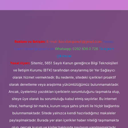
i.org
Reklam ve İletişim:
E-mail:
backlinkpaneli@gmail.com
Teams:
forumhizmeti@gmail.com
Whatsapp: 0262 606 0 726
Telegram:
@karabul
Yasal Uyarı:
Sitemiz, 5651 Sayılı Kanun gereğince Bilgi Teknolojileri
ve İletişim Kurumu (BTK) tarafından onaylanmış bir Yer Sağlayıcı
olarak hizmet vermektedir. Bu nedenle, sitedeki içerikleri proaktif
olarak denetleme veya araştırma yükümlülüğümüz bulunmamaktadır.
Ancak, üyelerimiz yazdıkları içeriklerin sorumluluğunu taşımakta olup,
siteye üye olarak bu sorumluluğu kabul etmiş sayılırlar. Bu internet
sitesi, herhangi bir marka, kurum veya şahıs şirketi ile hiçbir bağlantısı
bulunmamaktadır. Sitede yalnızca kendi hazırladığımız makaleler
paylaşılmaktadır. Burada yer alan içerikler haber niteliği taşımamakta
olup, gerçek kurum ve kişiler hakkında paylaşım yapılmamaktadır.