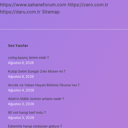
https://www.sahaneforum.com
https://cero.com.tr
https://daru.com.tr
Sitemap
SIDEBAR
Son Yazılar
cmhg basınç birimi midir ?
Ağustos 6, 2026
Kulüp Selim Songür Zeki Müren mi ?
Ağustos 6, 2026
Avcılık ve Yaban Hayatı Bölümü Okunur mu ?
Ağustos 4, 2026
Allah’ın Mâlik isminin anlamı nedir ?
Ağustos 3, 2026
80 not hangi harf notu ?
Ağustos 3, 2026
Edremit’e hangi otobüsler gidiyor ?