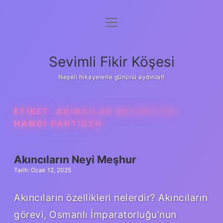
menüyü
Anasayfa
aç
Gizlilik Politikası
Sevimli Fikir Köşesi
Yasal Uyarı
Neşeli hikayelerle gününü aydınlat!
Hakkımızda
ETIKET:
AKINCILAR BELEDIYESI
HANGI PARTIDEN
Akıncıların Neyi Meşhur
Tarih: Ocak 12, 2025
Akıncıların özellikleri nelerdir? Akıncıların
görevi, Osmanlı İmparatorluğu’nun