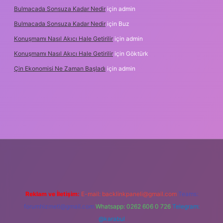
Bulmacada Sonsuza Kadar Nedir
için
admin
Bulmacada Sonsuza Kadar Nedir
için
Buz
Konuşmamı Nasıl Akıcı Hale Getirilir
için
admin
Konuşmamı Nasıl Akıcı Hale Getirilir
için
Göktürk
Çin Ekonomisi Ne Zaman Başladı
için
admin
ci.org
Reklam ve İletişim:
E-mail:
backlinkpaneli@gmail.com
Teams:
forumhizmeti@gmail.com
Whatsapp: 0262 606 0 726
Telegram:
@karabul