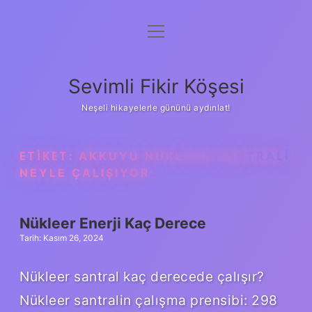
menüyü
Anasayfa
aç
Gizlilik Politikası
Sevimli Fikir Köşesi
Yasal Uyarı
Neşeli hikayelerle gününü aydınlat!
Hakkımızda
ETIKET:
AKKUYU NÜKLEER SANTRALI
NEYLE ÇALIŞIYOR
Nükleer Enerji Kaç Derece
Tarih: Kasım 26, 2024
Nükleer santral kaç derecede çalışır?
Nükleer santralin çalışma prensibi: 298