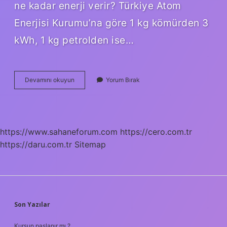
ne kadar enerji verir? Türkiye Atom
Enerjisi Kurumu’na göre 1 kg kömürden 3
kWh, 1 kg petrolden ise…
Nükleer
Devamını okuyun
Yorum Bırak
Enerji
Kaç
Derece
https://www.sahaneforum.com
https://cero.com.tr
https://daru.com.tr
Sitemap
SIDEBAR
Son Yazılar
Kurşun paslanır mı ?