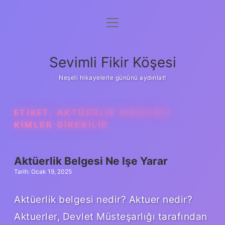
menüyü
Anasayfa
aç
Gizlilik Politikası
Sevimli Fikir Köşesi
Yasal Uyarı
Neşeli hikayelerle gününü aydınlat!
Hakkımızda
ETIKET:
AKTÜERLIK SINAVINA
KIMLER GIREBILIR
Aktüerlik Belgesi Ne Işe Yarar
Tarih: Ocak 19, 2025
Aktüerlik belgesi nedir? Aktuer nedir?
Aktuerler, Devlet Müsteşarlığı tarafından