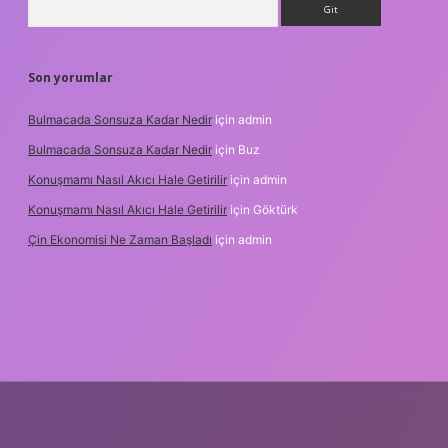
Son yorumlar
Bulmacada Sonsuza Kadar Nedir
için
admin
Bulmacada Sonsuza Kadar Nedir
için
Buz
Konuşmamı Nasıl Akıcı Hale Getirilir
için
admin
Konuşmamı Nasıl Akıcı Hale Getirilir
için
Göktürk
Çin Ekonomisi Ne Zaman Başladı
için
admin
.org