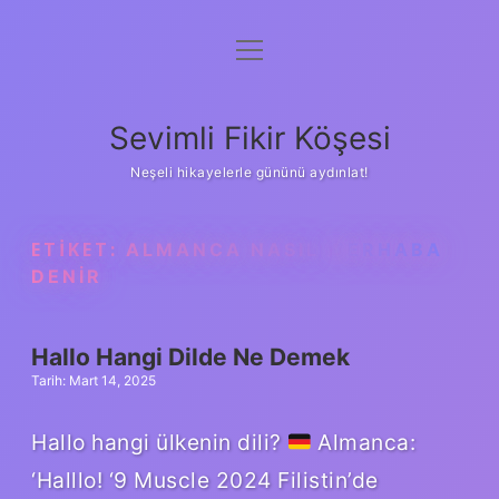
menüyü
Anasayfa
aç
Gizlilik Politikası
Sevimli Fikir Köşesi
Yasal Uyarı
Neşeli hikayelerle gününü aydınlat!
Hakkımızda
ETIKET:
ALMANCA NASIL MERHABA
DENIR
Hallo Hangi Dilde Ne Demek
Tarih: Mart 14, 2025
Hallo hangi ülkenin dili?
Almanca:
‘Halllo! ‘9 Muscle 2024 Filistin’de