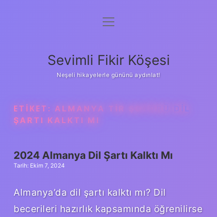
menüyü
Anasayfa
aç
Gizlilik Politikası
Sevimli Fikir Köşesi
Yasal Uyarı
Neşeli hikayelerle gününü aydınlat!
Hakkımızda
ETIKET:
ALMANYA TIR ŞOFÖRÜ DIL
ŞARTI KALKTI MI
2024 Almanya Dil Şartı Kalktı Mı
Tarih: Ekim 7, 2024
Almanya’da dil şartı kalktı mı? Dil
becerileri hazırlık kapsamında öğrenilirse