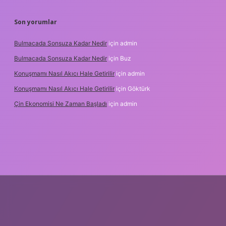
Son yorumlar
Bulmacada Sonsuza Kadar Nedir
için
admin
Bulmacada Sonsuza Kadar Nedir
için
Buz
Konuşmamı Nasıl Akıcı Hale Getirilir
için
admin
Konuşmamı Nasıl Akıcı Hale Getirilir
için
Göktürk
Çin Ekonomisi Ne Zaman Başladı
için
admin
.org