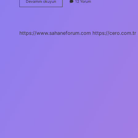
2024
Devamını okuyun
12 Yorum
Almanya
Dil
Şartı
Kalktı
Mı
https://www.sahaneforum.com
https://cero.com.tr