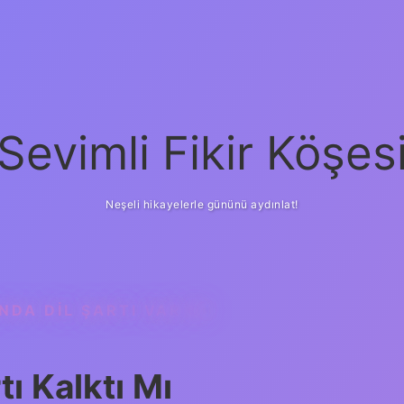
Sevimli Fikir Köşes
Neşeli hikayelerle gününü aydınlat!
DA DIL ŞARTI VAR MI
ı Kalktı Mı