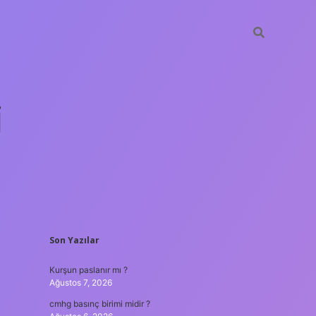
i
SIDEBAR
Son Yazılar
betci.org
Kurşun paslanır mı ?
Ağustos 7, 2026
cmhg basınç birimi midir ?