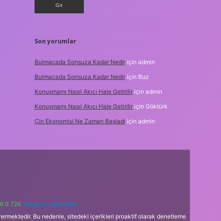
Son yorumlar
Bulmacada Sonsuza Kadar Nedir
için
admin
Bulmacada Sonsuza Kadar Nedir
için
Buz
Konuşmamı Nasıl Akıcı Hale Getirilir
için
admin
Konuşmamı Nasıl Akıcı Hale Getirilir
için
Göktürk
Çin Ekonomisi Ne Zaman Başladı
için
admin
6 0 726
Telegram: @karabul
ermektedir. Bu nedenle, sitedeki içerikleri proaktif olarak denetleme