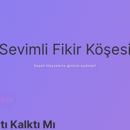
Sevimli Fikir Köşes
Neşeli hikayelerle gününü aydınlat!
2024
ı Kalktı Mı