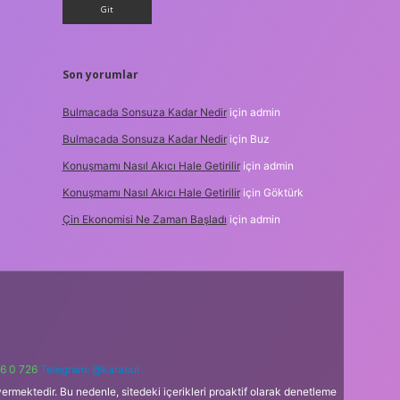
Son yorumlar
Bulmacada Sonsuza Kadar Nedir
için
admin
Bulmacada Sonsuza Kadar Nedir
için
Buz
Konuşmamı Nasıl Akıcı Hale Getirilir
için
admin
Konuşmamı Nasıl Akıcı Hale Getirilir
için
Göktürk
Çin Ekonomisi Ne Zaman Başladı
için
admin
6 0 726
Telegram: @karabul
ermektedir. Bu nedenle, sitedeki içerikleri proaktif olarak denetleme