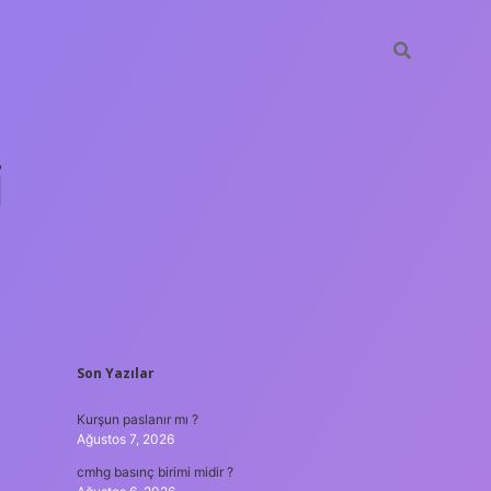
i
SIDEBAR
Son Yazılar
betci.org
Kurşun paslanır mı ?
Ağustos 7, 2026
cmhg basınç birimi midir ?