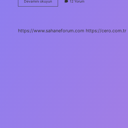
2024
Devamını okuyun
12 Yorum
Almanya
Dil
Şartı
Kalktı
Mı
https://www.sahaneforum.com
https://cero.com.tr