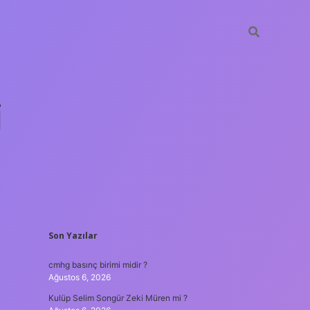
i
SIDEBAR
Son Yazılar
betci.org
cmhg basınç birimi midir ?
Ağustos 6, 2026
Kulüp Selim Songür Zeki Müren mi ?