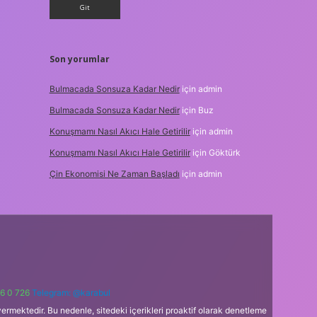
Son yorumlar
Bulmacada Sonsuza Kadar Nedir
için
admin
Bulmacada Sonsuza Kadar Nedir
için
Buz
Konuşmamı Nasıl Akıcı Hale Getirilir
için
admin
Konuşmamı Nasıl Akıcı Hale Getirilir
için
Göktürk
Çin Ekonomisi Ne Zaman Başladı
için
admin
6 0 726
Telegram: @karabul
ermektedir. Bu nedenle, sitedeki içerikleri proaktif olarak denetleme