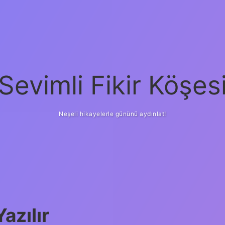
Sevimli Fikir Köşes
Neşeli hikayelerle gününü aydınlat!
azılır