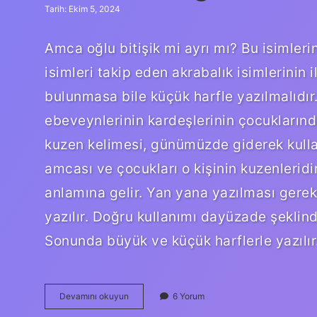
Tarih: Ekim 5, 2024
Amca oğlu bitişik mi ayrı mı? Bu isimleri
isimleri takip eden akrabalık isimlerinin 
bulunmasa bile küçük harfle yazılmalıdır
ebeveynlerinin kardeşlerinin çocuklarında
kuzen kelimesi, günümüzde giderek kull
amcası ve çocukları o kişinin kuzenleridi
anlamına gelir. Yan yana yazılması gereki
yazılır. Doğru kullanımı dayüzade şeklin
Sonunda büyük ve küçük harflerle yazılır
Amcamın
Devamını okuyun
6 Yorum
Oğlu