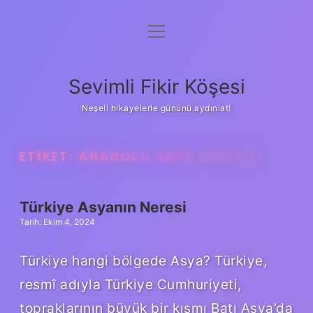
menüyü
Anasayfa
aç
Gizlilik Politikası
Sevimli Fikir Köşesi
Yasal Uyarı
Neşeli hikayelerle gününü aydınlat!
Hakkımızda
ETIKET:
ANADOLU ASYA AYNI MI
Türkiye Asyanın Neresi
Tarih: Ekim 4, 2024
Türkiye hangi bölgede Asya? Türkiye,
resmî adıyla Türkiye Cumhuriyeti,
topraklarının büyük bir kısmı Batı Asya’da