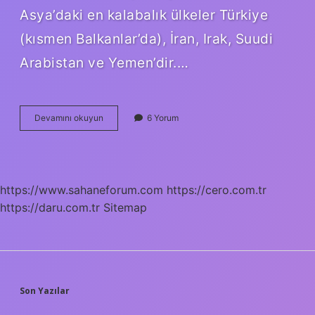
Asya’daki en kalabalık ülkeler Türkiye
(kısmen Balkanlar’da), İran, Irak, Suudi
Arabistan ve Yemen’dir.…
Türkiye
Devamını okuyun
6 Yorum
Asyanın
Neresi
https://www.sahaneforum.com
https://cero.com.tr
https://daru.com.tr
Sitemap
SIDEBAR
Son Yazılar