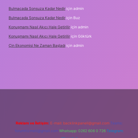
Bulmacada Sonsuza Kadar Nedir
için
admin
Bulmacada Sonsuza Kadar Nedir
için
Buz
Konuşmamı Nasıl Akıcı Hale Getirilir
için
admin
Konuşmamı Nasıl Akıcı Hale Getirilir
için
Göktürk
Çin Ekonomisi Ne Zaman Başladı
için
admin
ci.org
Reklam ve İletişim:
E-mail:
backlinkpaneli@gmail.com
Teams:
forumhizmeti@gmail.com
Whatsapp: 0262 606 0 726
Telegram: