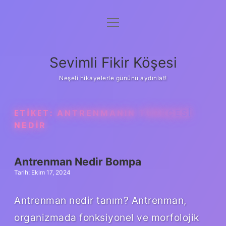
menüyü
Anasayfa
aç
Gizlilik Politikası
Sevimli Fikir Köşesi
Yasal Uyarı
Neşeli hikayelerle gününü aydınlat!
Hakkımızda
ETIKET:
ANTRENMANIN TÜRKÇESI
NEDIR
Antrenman Nedir Bompa
Tarih: Ekim 17, 2024
Antrenman nedir tanım? Antrenman,
organizmada fonksiyonel ve morfolojik