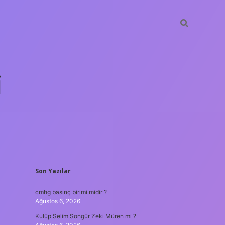
i
SIDEBAR
Son Yazılar
betci.org
cmhg basınç birimi midir ?
Ağustos 6, 2026
Kulüp Selim Songür Zeki Müren mi ?