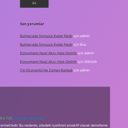
Son yorumlar
Bulmacada Sonsuza Kadar Nedir
için
admin
Bulmacada Sonsuza Kadar Nedir
için
Buz
Konuşmamı Nasıl Akıcı Hale Getirilir
için
admin
Konuşmamı Nasıl Akıcı Hale Getirilir
için
Göktürk
Çin Ekonomisi Ne Zaman Başladı
için
admin
6 0 726
Telegram: @karabul
ermektedir. Bu nedenle, sitedeki içerikleri proaktif olarak denetleme