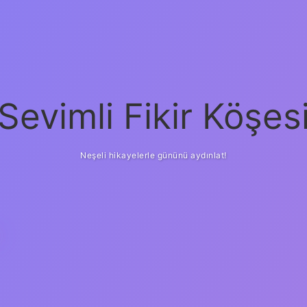
Sevimli Fikir Köşes
Neşeli hikayelerle gününü aydınlat!