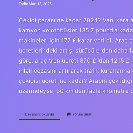
Tarih: Mart 12, 2025
Çekici parası ne kadar 2024? Van, kara a
kamyon ve otobüsler 135.7 pound’a kadar
makineleri için 177 £ karar verildi. Araç
ücretlerindeki artış, sürücülerden daha f
göre, araç tren ücreti 870 £ ‘dan 1215 £’
ihlali cezasını artırarak trafik kurallar
çekicisi ücreti ne kadar? Aracın çekildi
üzerindeyse, 30 km’den fazla kilometre 
Çekici
Devamını okuyun
Yorum Bırak
Km
Kaç
Tl