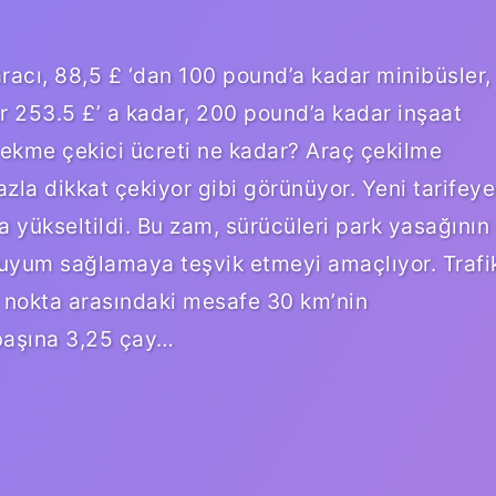
racı, 88,5 £ ‘dan 100 pound’a kadar minibüsler,
 253.5 £’ a kadar, 200 pound’a kadar inşaat
 çekme çekici ücreti ne kadar? Araç çekilme
azla dikkat çekiyor gibi görünüyor. Yeni tarifeye
 a yükseltildi. Bu zam, sürücüleri park yasağının
ına uyum sağlamaya teşvik etmeyi amaçlıyor. Trafi
ği nokta arasındaki mesafe 30 km’nin
başına 3,25 çay…