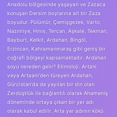
Anadolu bölgesinde yaşayan ve Zazaca
konuşan Dersim boylarına ait bir Zaza
boyudur. Pülümür, Çemişgezek, Varto,
Nazımiye, Hınıs, Tercan, Aşkale, Tekman,
Bayburt, Kelkit, Ardahan, Bingöl,
Erzincan, Kahramanmaraş gibi geniş bir
coğrafi bölgeyi kapsamaktadır. Ardahan
soyu nereden gelir? Etimoloji. Artani
veya Artaani’den türeyen Ardahan,
Gürcistan’da da yayılan bir din olan
Zerdüştlük ile bağlantılı olarak Ahameniş
döneminde ortaya çıkan bir yer adı
olarak kabul edilir. Arta yer adının kökü