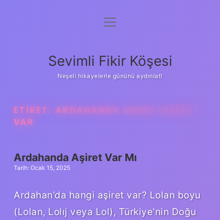
menüyü
Anasayfa
aç
Gizlilik Politikası
Sevimli Fikir Köşesi
Yasal Uyarı
Neşeli hikayelerle gününü aydınlat!
Hakkımızda
ETIKET:
ARDAHANDA HANGI AŞIRET
VAR
Ardahanda Aşiret Var Mı
Tarih: Ocak 15, 2025
Ardahan’da hangi aşiret var? Lolan boyu
(Lolan, Lolıj veya Lol), Türkiye’nin Doğu