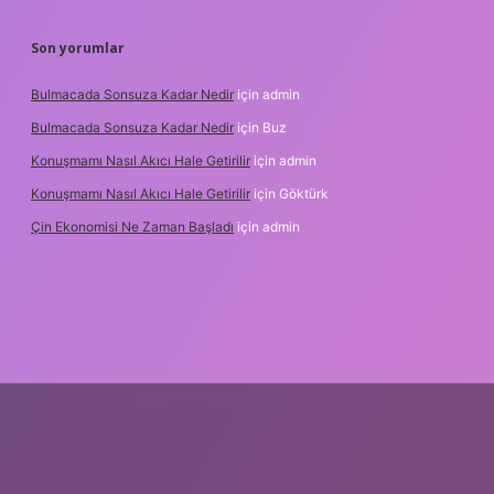
Son yorumlar
Bulmacada Sonsuza Kadar Nedir
için
admin
Bulmacada Sonsuza Kadar Nedir
için
Buz
Konuşmamı Nasıl Akıcı Hale Getirilir
için
admin
Konuşmamı Nasıl Akıcı Hale Getirilir
için
Göktürk
Çin Ekonomisi Ne Zaman Başladı
için
admin
i.org