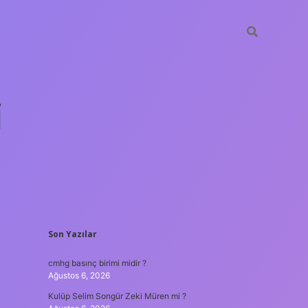
i
SIDEBAR
Son Yazılar
betci.org
cmhg basınç birimi midir ?
Ağustos 6, 2026
Kulüp Selim Songür Zeki Müren mi ?