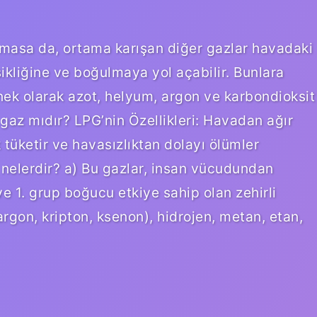
 olmasa da, ortama karışan diğer gazlar havadaki
ksikliğine ve boğulmaya yol açabilir. Bunlara
nek olarak azot, helyum, argon ve karbondioksit
 gaz mıdır? LPG’nin Özellikleri: Havadan ağır
tüketir ve havasızlıktan dolayı ölümler
nelerdir? a) Bu gazlar, insan vücudundan
 1. grup boğucu etkiye sahip olan zehirli
argon, kripton, ksenon), hidrojen, metan, etan,