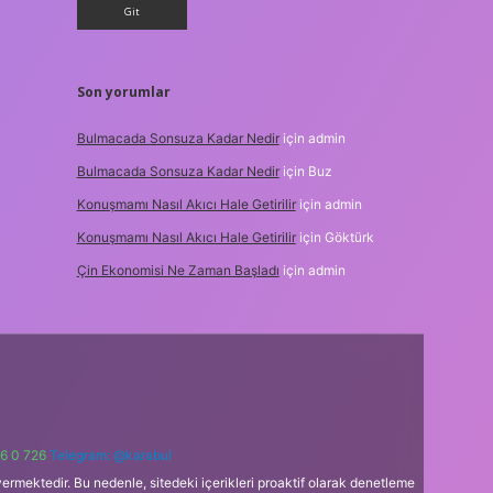
Son yorumlar
Bulmacada Sonsuza Kadar Nedir
için
admin
Bulmacada Sonsuza Kadar Nedir
için
Buz
Konuşmamı Nasıl Akıcı Hale Getirilir
için
admin
Konuşmamı Nasıl Akıcı Hale Getirilir
için
Göktürk
Çin Ekonomisi Ne Zaman Başladı
için
admin
6 0 726
Telegram: @karabul
ermektedir. Bu nedenle, sitedeki içerikleri proaktif olarak denetleme