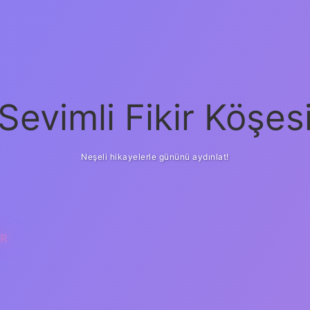
Sevimli Fikir Köşes
Neşeli hikayelerle gününü aydınlat!
UR