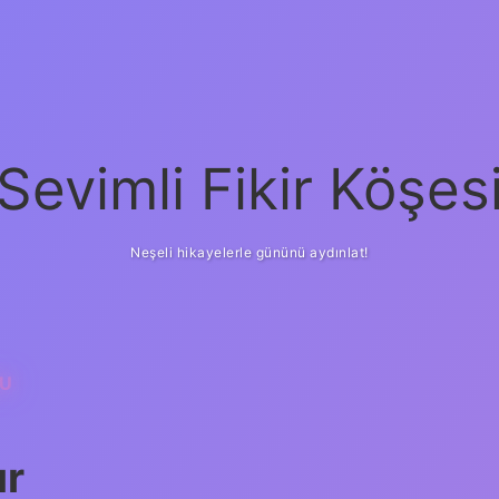
Sevimli Fikir Köşes
Neşeli hikayelerle gününü aydınlat!
MU
ur