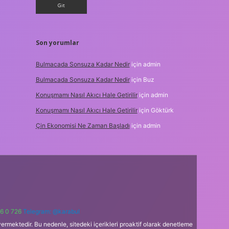
Son yorumlar
Bulmacada Sonsuza Kadar Nedir
için
admin
Bulmacada Sonsuza Kadar Nedir
için
Buz
Konuşmamı Nasıl Akıcı Hale Getirilir
için
admin
Konuşmamı Nasıl Akıcı Hale Getirilir
için
Göktürk
Çin Ekonomisi Ne Zaman Başladı
için
admin
6 0 726
Telegram: @karabul
ermektedir. Bu nedenle, sitedeki içerikleri proaktif olarak denetleme