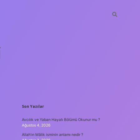
i
SIDEBAR
Son Yazılar
betci.org
Avcılık ve Yaban Hayatı Bölümü Okunur mu ?
Ağustos 4, 2026
Allah’ın Mâlik isminin anlamı nedir ?