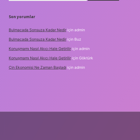
Son yorumlar
Bulmacada Sonsuza Kadar Nedir
için
admin
Bulmacada Sonsuza Kadar Nedir
için
Buz
Konuşmamı Nasıl Akıcı Hale Getirilir
için
admin
Konuşmamı Nasıl Akıcı Hale Getirilir
için
Göktürk
Çin Ekonomisi Ne Zaman Başladı
için
admin
.org