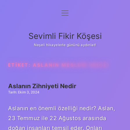
menüyü
Anasayfa
aç
Gizlilik Politikası
Sevimli Fikir Köşesi
Yasal Uyarı
Neşeli hikayelerle gününü aydınlat!
Hakkımızda
ETIKET:
ASLANIN MESLEĞI NEDIR
Aslanın Zihniyeti Nedir
Tarih: Ekim 3, 2024
Aslanın en önemli özelliği nedir? Aslan,
23 Temmuz ile 22 Ağustos arasında
doğan insanları temsil eder. Onları