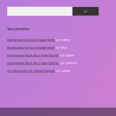
Arama
Son yorumlar
Bulmacada Sonsuza Kadar Nedir
için
admin
Bulmacada Sonsuza Kadar Nedir
için
Buz
Konuşmamı Nasıl Akıcı Hale Getirilir
için
admin
Konuşmamı Nasıl Akıcı Hale Getirilir
için
Göktürk
Çin Ekonomisi Ne Zaman Başladı
için
admin
rg