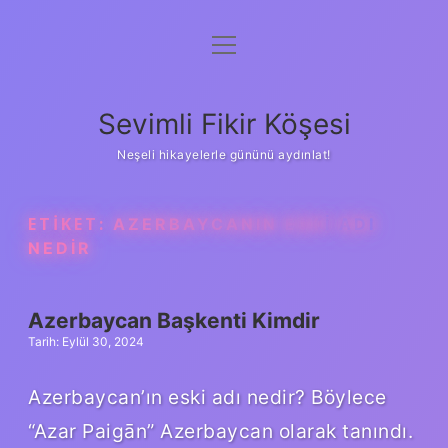
menüyü
Anasayfa
aç
Gizlilik Politikası
Sevimli Fikir Köşesi
Yasal Uyarı
Neşeli hikayelerle gününü aydınlat!
Hakkımızda
ETIKET:
AZERBAYCANIN ESKI ADI
NEDIR
Azerbaycan Başkenti Kimdir
Tarih: Eylül 30, 2024
Azerbaycan’ın eski adı nedir? Böylece
“Azar Paigān” Azerbaycan olarak tanındı.