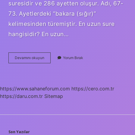
suresidir ve 286 ayetten oluşur. Adı, 67-
73. Ayetlerdeki “bakara (sığır)”
kelimesinden türemiştir. En uzun sure
hangisidir? En uzun…
Bakara
Devamını okuyun
Yorum Bırak
Suresi
Kaç
Kelime
https://www.sahaneforum.com
https://cero.com.tr
https://daru.com.tr
Sitemap
Son Yazılar