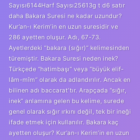
Sayısı6144Harf Sayısı25613g t d6 satır
daha Bakara Suresi ne kadar uzundur?
Kur’an-ı Kerim’in en uzun suresidir ve
286 ayetten oluşur. Adı, 67-73.
Ayetlerdeki “bakara (sığır)” kelimesinden
türemiştir. Bakara Suresi neden inek?
Türkçede “hatimbaşı” veya “büyük elif-
lâm-mîm” olarak da adlandırılır. Ancak en
bilinen adı baccarat’tır. Arapçada “sığır,
inek” anlamına gelen bu kelime, surede
genel olarak sığır ırkını değil, tek bir ineği
ifade etmek için kullanılır. Bakara kaç
ayetten oluşur? Kur’an-ı Kerim’in en uzun