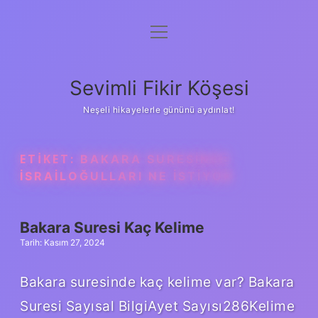
menüyü
Anasayfa
aç
Gizlilik Politikası
Sevimli Fikir Köşesi
Yasal Uyarı
Neşeli hikayelerle gününü aydınlat!
Hakkımızda
ETIKET:
BAKARA SURESINDE
İSRAILOĞULLARI NE ISTIYOR
Bakara Suresi Kaç Kelime
Tarih: Kasım 27, 2024
Bakara suresinde kaç kelime var? Bakara
Suresi Sayısal BilgiAyet Sayısı286Kelime