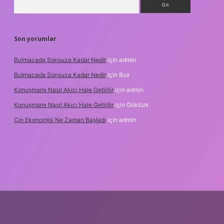
Son yorumlar
Bulmacada Sonsuza Kadar Nedir
için
admin
Bulmacada Sonsuza Kadar Nedir
için
Buz
Konuşmamı Nasıl Akıcı Hale Getirilir
için
admin
Konuşmamı Nasıl Akıcı Hale Getirilir
için
Göktürk
Çin Ekonomisi Ne Zaman Başladı
için
admin
org