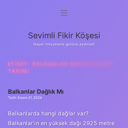
menüyü
Anasayfa
aç
Gizlilik Politikası
Sevimli Fikir Köşesi
Yasal Uyarı
Neşeli hikayelerle gününü aydınlat!
Hakkımızda
ETIKET:
BALKANLAR NEDIR KISACA
TANIMI
Balkanlar Dağlık Mı
Tarih: Kasım 21, 2024
Balkanlarda hangi dağlar var?
Balkanlar’ın en yüksek dağı 2925 metre