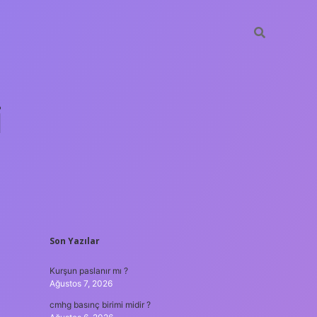
i
SIDEBAR
Son Yazılar
betci.org
Kurşun paslanır mı ?
Ağustos 7, 2026
cmhg basınç birimi midir ?