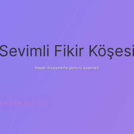
Sevimli Fikir Köşes
Neşeli hikayelerle gününü aydınlat!
I UZUN SAP MI