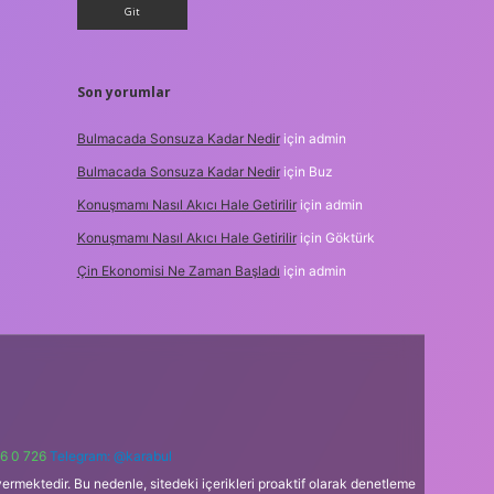
Son yorumlar
Bulmacada Sonsuza Kadar Nedir
için
admin
Bulmacada Sonsuza Kadar Nedir
için
Buz
Konuşmamı Nasıl Akıcı Hale Getirilir
için
admin
Konuşmamı Nasıl Akıcı Hale Getirilir
için
Göktürk
Çin Ekonomisi Ne Zaman Başladı
için
admin
6 0 726
Telegram: @karabul
ermektedir. Bu nedenle, sitedeki içerikleri proaktif olarak denetleme