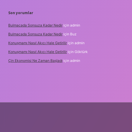
Son yorumlar
Bulmacada Sonsuza Kadar Nedir
için
admin
Bulmacada Sonsuza Kadar Nedir
için
Buz
Konuşmamı Nasıl Akıcı Hale Getirilir
için
admin
Konuşmamı Nasıl Akıcı Hale Getirilir
için
Göktürk
Çin Ekonomisi Ne Zaman Başladı
için
admin
.org