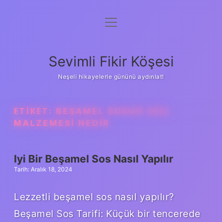
menüyü
Anasayfa
aç
Gizlilik Politikası
Sevimli Fikir Köşesi
Yasal Uyarı
Neşeli hikayelerle gününü aydınlat!
Hakkımızda
ETIKET:
BEŞAMEL SOSUN ANA
MALZEMESI NEDIR
Iyi Bir Beşamel Sos Nasıl Yapılır
Tarih: Aralık 18, 2024
Lezzetli beşamel sos nasıl yapılır?
Beşamel Sos Tarifi: Küçük bir tencerede