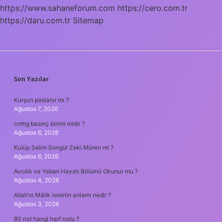
https://www.sahaneforum.com
https://cero.com.tr
https://daru.com.tr
Sitemap
SIDEBAR
Son Yazılar
Kurşun paslanır mı ?
Ağustos 7, 2026
cmhg basınç birimi midir ?
Ağustos 6, 2026
Kulüp Selim Songür Zeki Müren mi ?
Ağustos 6, 2026
Avcılık ve Yaban Hayatı Bölümü Okunur mu ?
Ağustos 4, 2026
Allah’ın Mâlik isminin anlamı nedir ?
Ağustos 3, 2026
80 not hangi harf notu ?