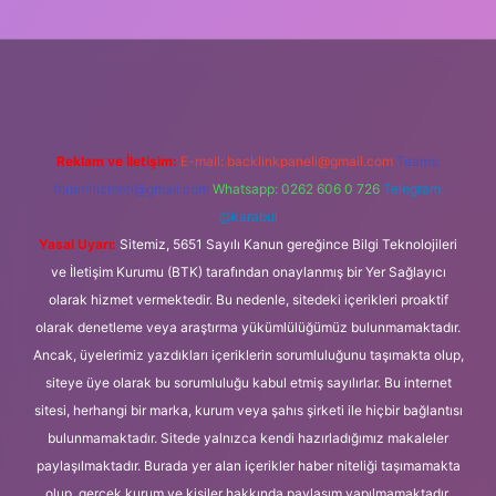
.org
Reklam ve İletişim:
E-mail:
backlinkpaneli@gmail.com
Teams:
forumhizmeti@gmail.com
Whatsapp: 0262 606 0 726
Telegram:
@karabul
Yasal Uyarı:
Sitemiz, 5651 Sayılı Kanun gereğince Bilgi Teknolojileri
ve İletişim Kurumu (BTK) tarafından onaylanmış bir Yer Sağlayıcı
olarak hizmet vermektedir. Bu nedenle, sitedeki içerikleri proaktif
olarak denetleme veya araştırma yükümlülüğümüz bulunmamaktadır.
Ancak, üyelerimiz yazdıkları içeriklerin sorumluluğunu taşımakta olup,
siteye üye olarak bu sorumluluğu kabul etmiş sayılırlar. Bu internet
sitesi, herhangi bir marka, kurum veya şahıs şirketi ile hiçbir bağlantısı
bulunmamaktadır. Sitede yalnızca kendi hazırladığımız makaleler
paylaşılmaktadır. Burada yer alan içerikler haber niteliği taşımamakta
olup, gerçek kurum ve kişiler hakkında paylaşım yapılmamaktadır.