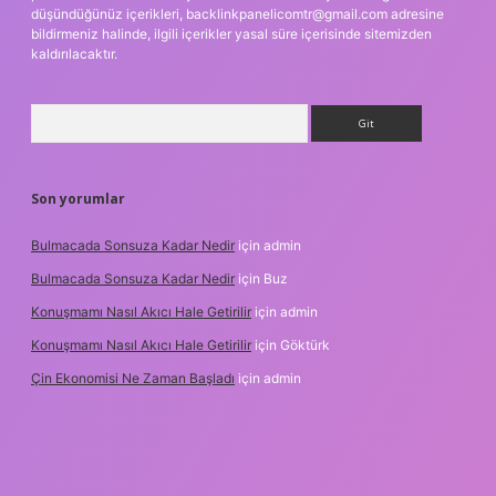
düşündüğünüz içerikleri,
backlinkpanelicomtr@gmail.com
adresine
bildirmeniz halinde, ilgili içerikler yasal süre içerisinde sitemizden
kaldırılacaktır.
Arama
Son yorumlar
Bulmacada Sonsuza Kadar Nedir
için
admin
Bulmacada Sonsuza Kadar Nedir
için
Buz
Konuşmamı Nasıl Akıcı Hale Getirilir
için
admin
Konuşmamı Nasıl Akıcı Hale Getirilir
için
Göktürk
Çin Ekonomisi Ne Zaman Başladı
için
admin