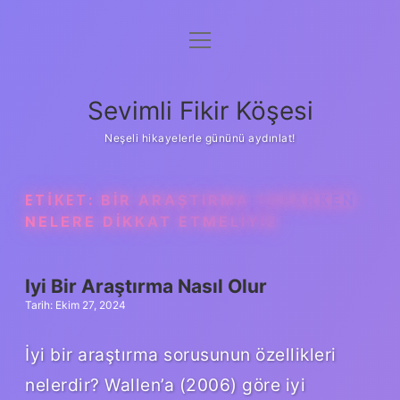
menüyü
Anasayfa
aç
Gizlilik Politikası
Sevimli Fikir Köşesi
Yasal Uyarı
Neşeli hikayelerle gününü aydınlat!
Hakkımızda
ETIKET:
BIR ARAŞTIRMA YAPARKEN
NELERE DIKKAT ETMELIYIZ
Iyi Bir Araştırma Nasıl Olur
Tarih: Ekim 27, 2024
İyi bir araştırma sorusunun özellikleri
nelerdir? Wallen’a (2006) göre iyi