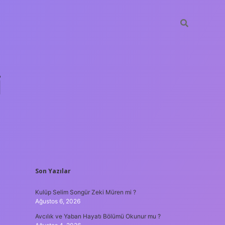
i
SIDEBAR
Son Yazılar
betci.org
Kulüp Selim Songür Zeki Müren mi ?
Ağustos 6, 2026
Avcılık ve Yaban Hayatı Bölümü Okunur mu ?