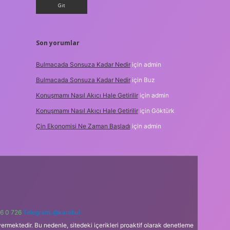
Son yorumlar
Bulmacada Sonsuza Kadar Nedir
için
admin
Bulmacada Sonsuza Kadar Nedir
için
Buz
Konuşmamı Nasıl Akıcı Hale Getirilir
için
admin
Konuşmamı Nasıl Akıcı Hale Getirilir
için
Göktürk
Çin Ekonomisi Ne Zaman Başladı
için
admin
6 0 726
Telegram: @karabul
ermektedir. Bu nedenle, sitedeki içerikleri proaktif olarak denetleme