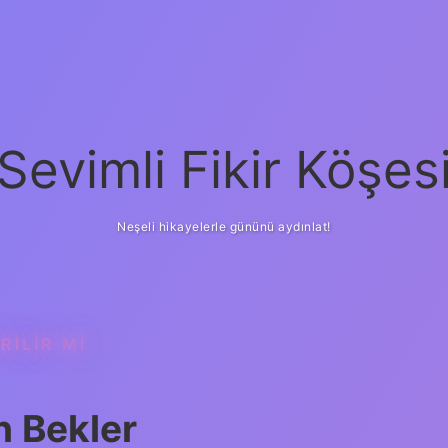
Sevimli Fikir Köşes
Neşeli hikayelerle gününü aydınlat!
ILIR MI
n Bekler