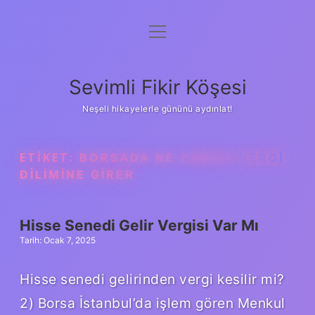
menüyü
Anasayfa
aç
Gizlilik Politikası
Sevimli Fikir Köşesi
Yasal Uyarı
Neşeli hikayelerle gününü aydınlat!
Hakkımızda
ETIKET:
BORSADA NE ZAMAN VERGI
DILIMINE GIRER
Hisse Senedi Gelir Vergisi Var Mı
Tarih: Ocak 7, 2025
Hisse senedi gelirinden vergi kesilir mi?
2) Borsa İstanbul’da işlem gören Menkul