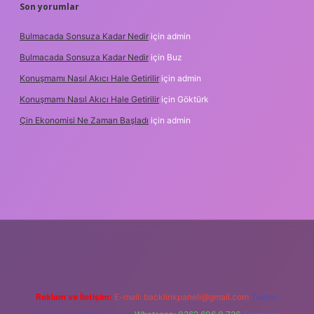
Son yorumlar
Bulmacada Sonsuza Kadar Nedir
için
admin
Bulmacada Sonsuza Kadar Nedir
için
Buz
Konuşmamı Nasıl Akıcı Hale Getirilir
için
admin
Konuşmamı Nasıl Akıcı Hale Getirilir
için
Göktürk
Çin Ekonomisi Ne Zaman Başladı
için
admin
ci.org
Reklam ve İletişim:
E-mail:
backlinkpaneli@gmail.com
Teams: