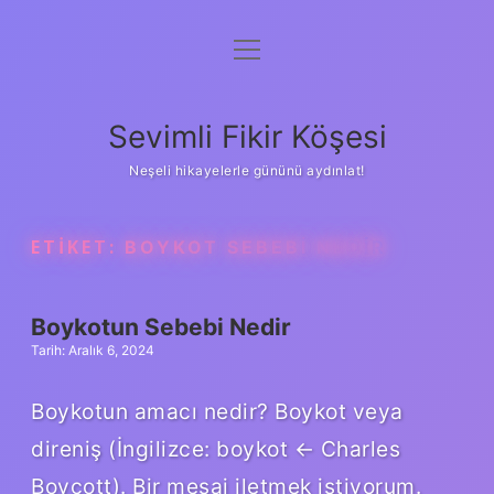
menüyü
Anasayfa
aç
Gizlilik Politikası
Sevimli Fikir Köşesi
Yasal Uyarı
Neşeli hikayelerle gününü aydınlat!
Hakkımızda
ETIKET:
BOYKOT SEBEBI NEDIR
Boykotun Sebebi Nedir
Tarih: Aralık 6, 2024
Boykotun amacı nedir? Boykot veya
direniş (İngilizce: boykot ← Charles
Boycott). Bir mesaj iletmek istiyorum.