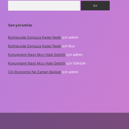
Arama
Son yorumlar
Bulmacada Sonsuza Kadar Nedir
için
admin
Bulmacada Sonsuza Kadar Nedir
için
Buz
Konuşmamı Nasıl Akıcı Hale Getirilir
için
admin
Konuşmamı Nasıl Akıcı Hale Getirilir
için
Göktürk
Çin Ekonomisi Ne Zaman Başladı
için
admin
.org