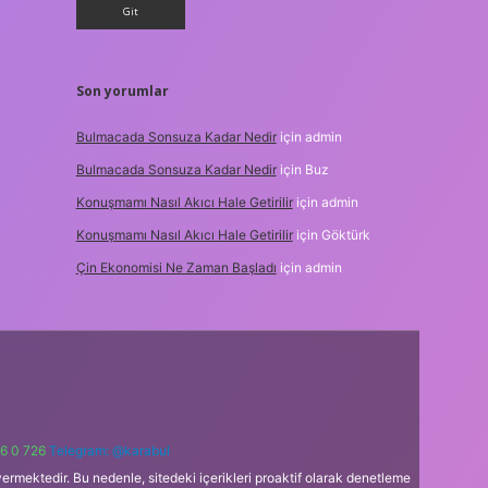
Son yorumlar
Bulmacada Sonsuza Kadar Nedir
için
admin
Bulmacada Sonsuza Kadar Nedir
için
Buz
Konuşmamı Nasıl Akıcı Hale Getirilir
için
admin
Konuşmamı Nasıl Akıcı Hale Getirilir
için
Göktürk
Çin Ekonomisi Ne Zaman Başladı
için
admin
6 0 726
Telegram: @karabul
ermektedir. Bu nedenle, sitedeki içerikleri proaktif olarak denetleme