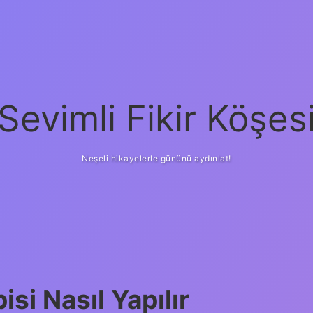
Sevimli Fikir Köşes
Neşeli hikayelerle gününü aydınlat!
i Nasıl Yapılır