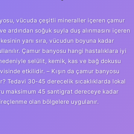
osu, vücuda çeşitli mineraller içeren çamur
ve ardından soğuk suyla duş alınmasını içeren
kesinin yanı sıra, vücudun boyuna kadar
anılır. Çamur banyosu hangi hastalıklara iyi
 nedeniyle selülit, kemik, kas ve bağ dokusu
davisinde etkilidir. – Kışın da çamur banyosu
ır? Tedavi 30-45 derecelik sıcaklıklarda lokal
muru maksimum 45 santigrat dereceye kadar
 kireçlenme olan bölgelere uygulanır.