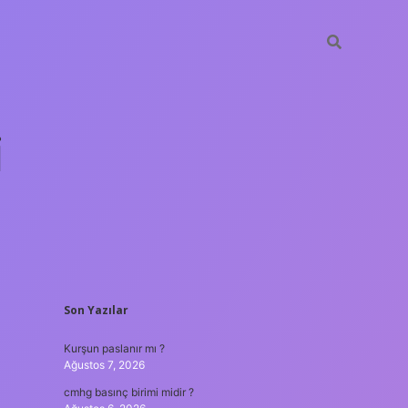
i
SIDEBAR
Son Yazılar
betci.org
Kurşun paslanır mı ?
Ağustos 7, 2026
cmhg basınç birimi midir ?