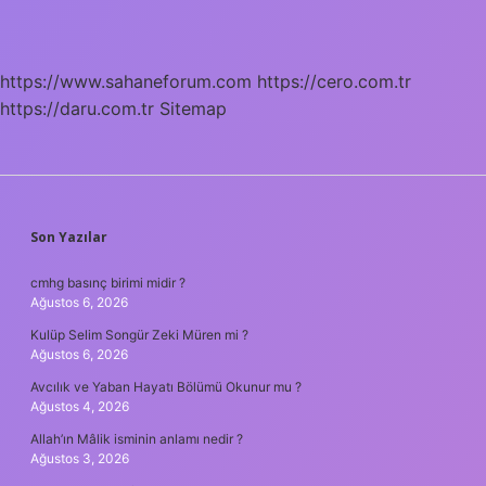
Sınıflandırılması
Nedir
https://www.sahaneforum.com
https://cero.com.tr
https://daru.com.tr
Sitemap
SIDEBAR
Son Yazılar
cmhg basınç birimi midir ?
Ağustos 6, 2026
Kulüp Selim Songür Zeki Müren mi ?
Ağustos 6, 2026
Avcılık ve Yaban Hayatı Bölümü Okunur mu ?
Ağustos 4, 2026
Allah’ın Mâlik isminin anlamı nedir ?
Ağustos 3, 2026