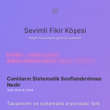
menüyü
Anasayfa
aç
Gizlilik Politikası
Sevimli Fikir Köşesi
Yasal Uyarı
Neşeli hikayelerle gününü aydınlat!
Hakkımızda
ETIKET:
CANLILARIN
SINIFLANDIRILMASI KAÇA AYRILIR
Canlıların Sistematik Sınıflandırılması
Nedir
Tarih: Ekim 8, 2024
Taksonomi ve sistematik arasındaki fark