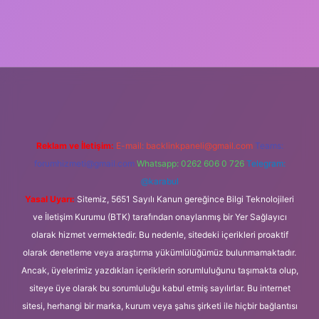
.org
Reklam ve İletişim:
E-mail:
backlinkpaneli@gmail.com
Teams:
forumhizmeti@gmail.com
Whatsapp: 0262 606 0 726
Telegram:
@karabul
Yasal Uyarı:
Sitemiz, 5651 Sayılı Kanun gereğince Bilgi Teknolojileri
ve İletişim Kurumu (BTK) tarafından onaylanmış bir Yer Sağlayıcı
olarak hizmet vermektedir. Bu nedenle, sitedeki içerikleri proaktif
olarak denetleme veya araştırma yükümlülüğümüz bulunmamaktadır.
Ancak, üyelerimiz yazdıkları içeriklerin sorumluluğunu taşımakta olup,
siteye üye olarak bu sorumluluğu kabul etmiş sayılırlar. Bu internet
sitesi, herhangi bir marka, kurum veya şahıs şirketi ile hiçbir bağlantısı