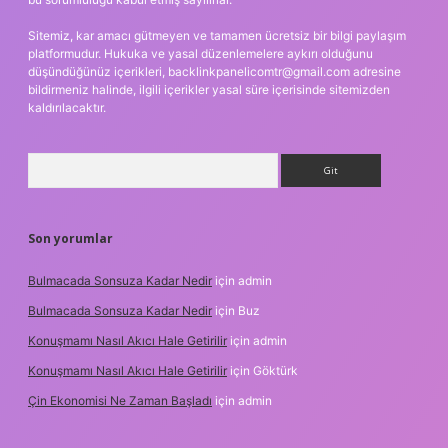
Sitemiz, kar amacı gütmeyen ve tamamen ücretsiz bir bilgi paylaşım
platformudur. Hukuka ve yasal düzenlemelere aykırı olduğunu
düşündüğünüz içerikleri,
backlinkpanelicomtr@gmail.com
adresine
bildirmeniz halinde, ilgili içerikler yasal süre içerisinde sitemizden
kaldırılacaktır.
Arama
Son yorumlar
Bulmacada Sonsuza Kadar Nedir
için
admin
Bulmacada Sonsuza Kadar Nedir
için
Buz
Konuşmamı Nasıl Akıcı Hale Getirilir
için
admin
Konuşmamı Nasıl Akıcı Hale Getirilir
için
Göktürk
Çin Ekonomisi Ne Zaman Başladı
için
admin