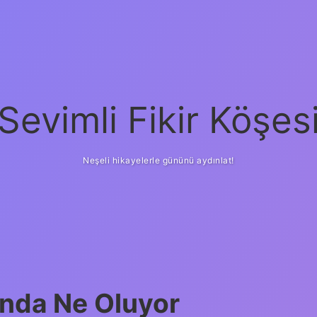
Sevimli Fikir Köşes
Neşeli hikayelerle gününü aydınlat!
unda Ne Oluyor