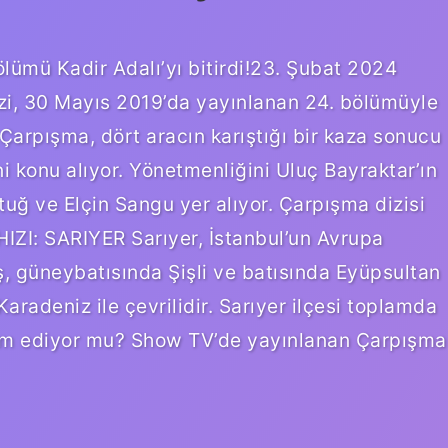
ümü Kadir Adalı’yı bitirdi!23. Şubat 2024
zi, 30 Mayıs 2019’da yayınlanan 24. bölümüyle
Çarpışma, dört aracın karıştığı bir kaza sonucu
ni konu alıyor. Yönetmenliğini Uluç Bayraktar’ın
ıtuğ ve Elçin Sangu yer alıyor. Çarpışma dizisi
IZI: SARIYER Sarıyer, İstanbul’un Avrupa
ş, güneybatısında Şişli ve batısında Eyüpsultan
radeniz ile çevrilidir. Sarıyer ilçesi toplamda
am ediyor mu? Show TV’de yayınlanan Çarpışma