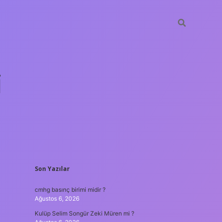
i
SIDEBAR
Son Yazılar
betci.org
cmhg basınç birimi midir ?
Ağustos 6, 2026
Kulüp Selim Songür Zeki Müren mi ?