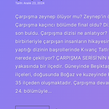
Tarih: Aralık 23, 2024
Çarpışma zeynep ölüyor mu? Zeynep’in öl
Çarpışma kaçıncı bölümde final oldu? Di
son buldu. Çarpışma dizisi ne anlatıyor? 
birbirleriyle çarpışan insanların hikayesi
yaptığı dizinin başrollerinde Kıvanç Tatl
nerede çekiliyor? ÇARPIŞMA SERİSİ’NİN H
yakasında bir ilçedir. Güneyinde Beşikta
ilçeleri, doğusunda Boğaz ve kuzeyinde Ka
35 ilçeden oluşmaktadır. Çarpışma dev
24. bölümüyle…