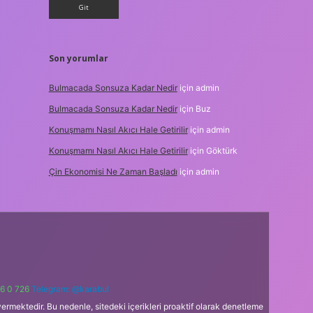
Son yorumlar
Bulmacada Sonsuza Kadar Nedir
için
admin
Bulmacada Sonsuza Kadar Nedir
için
Buz
Konuşmamı Nasıl Akıcı Hale Getirilir
için
admin
Konuşmamı Nasıl Akıcı Hale Getirilir
için
Göktürk
Çin Ekonomisi Ne Zaman Başladı
için
admin
6 0 726
Telegram: @karabul
ermektedir. Bu nedenle, sitedeki içerikleri proaktif olarak denetleme