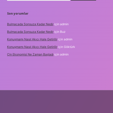
Son yorumlar
Bulmacada Sonsuza Kadar Nedir
için
admin
Bulmacada Sonsuza Kadar Nedir
için
Buz
Konuşmamı Nasıl Akıcı Hale Getirilir
için
admin
Konuşmamı Nasıl Akıcı Hale Getirilir
için
Göktürk
Çin Ekonomisi Ne Zaman Başladı
için
admin
i.org