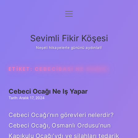
menüyü
Anasayfa
aç
Gizlilik Politikası
Sevimli Fikir Köşesi
Yasal Uyarı
Neşeli hikayelerle gününü aydınlat!
Hakkımızda
ETIKET:
CEBECIBASI NE DEMEK
Cebeci Ocağı Ne Iş Yapar
Tarih: Aralık 17, 2024
Cebeci Ocağı’nın görevleri nelerdir?
Cebeci Ocağı, Osmanlı Ordusu’nun
Kapıkulu Ocağı’ydı ve silahları tedarik