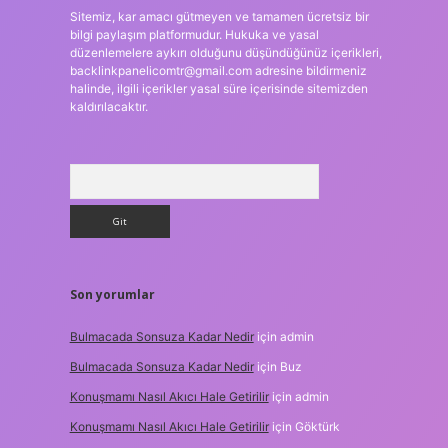
Sitemiz, kar amacı gütmeyen ve tamamen ücretsiz bir
bilgi paylaşım platformudur. Hukuka ve yasal
düzenlemelere aykırı olduğunu düşündüğünüz içerikleri,
backlinkpanelicomtr@gmail.com
adresine bildirmeniz
halinde, ilgili içerikler yasal süre içerisinde sitemizden
kaldırılacaktır.
Arama
Son yorumlar
Bulmacada Sonsuza Kadar Nedir
için
admin
Bulmacada Sonsuza Kadar Nedir
için
Buz
Konuşmamı Nasıl Akıcı Hale Getirilir
için
admin
Konuşmamı Nasıl Akıcı Hale Getirilir
için
Göktürk