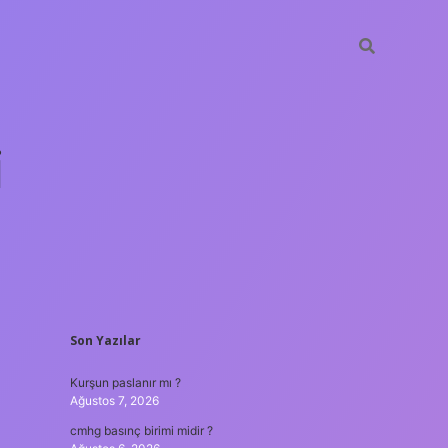
i
SIDEBAR
Son Yazılar
betci.org
Kurşun paslanır mı ?
Ağustos 7, 2026
cmhg basınç birimi midir ?