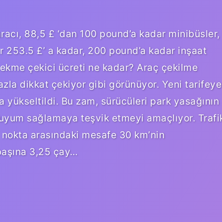
racı, 88,5 £ ‘dan 100 pound’a kadar minibüsler,
 253.5 £’ a kadar, 200 pound’a kadar inşaat
 çekme çekici ücreti ne kadar? Araç çekilme
azla dikkat çekiyor gibi görünüyor. Yeni tarifeye
 a yükseltildi. Bu zam, sürücüleri park yasağının
ına uyum sağlamaya teşvik etmeyi amaçlıyor. Trafi
ği nokta arasındaki mesafe 30 km’nin
başına 3,25 çay…