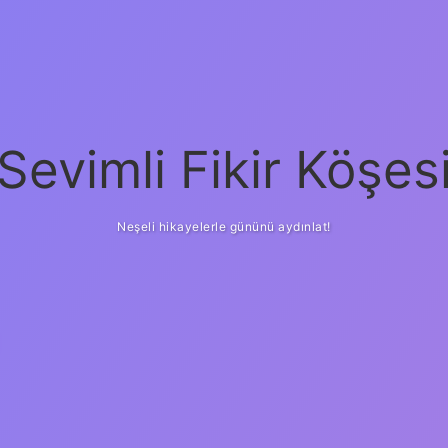
Sevimli Fikir Köşes
Neşeli hikayelerle gününü aydınlat!