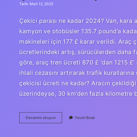
Tarih: Mart 12, 2025
Çekici parası ne kadar 2024? Van, kara a
kamyon ve otobüsler 135.7 pound’a kadar
makineleri için 177 £ karar verildi. Araç
ücretlerindeki artış, sürücülerden daha f
göre, araç tren ücreti 870 £ ‘dan 1215 £’
ihlali cezasını artırarak trafik kurallar
çekicisi ücreti ne kadar? Aracın çekildi
üzerindeyse, 30 km’den fazla kilometre 
Çekici
Devamını okuyun
Yorum Bırak
Km
Kaç
Tl