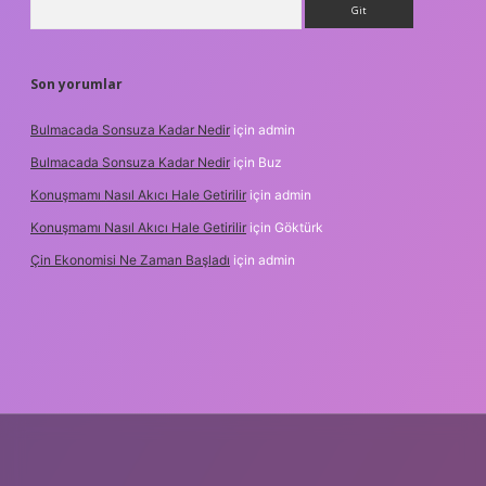
Son yorumlar
Bulmacada Sonsuza Kadar Nedir
için
admin
Bulmacada Sonsuza Kadar Nedir
için
Buz
Konuşmamı Nasıl Akıcı Hale Getirilir
için
admin
Konuşmamı Nasıl Akıcı Hale Getirilir
için
Göktürk
Çin Ekonomisi Ne Zaman Başladı
için
admin
i.org