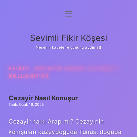
menüyü
Anasayfa
aç
Gizlilik Politikası
Sevimli Fikir Köşesi
Yasal Uyarı
Neşeli hikayelerle gününü aydınlat!
Hakkımızda
ETIKET:
CEZAYIR HANGI ALFABEYI
KULLANIYOR
Cezayir Nasıl Konuşur
Tarih: Ocak 19, 2025
Cezayir halkı Arap mı? Cezayir’in
komşuları kuzeydoğuda Tunus, doğuda