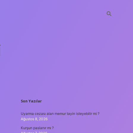
i
SIDEBAR
Son Yazılar
betci.org
Uyarma cezası alan memur tayin isteyebilir mi ?
Ağustos 8, 2026
Kurşun paslanır mı ?