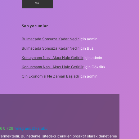
Son yorumlar
Bulmacada Sonsuza Kadar Nedir
için
admin
Bulmacada Sonsuza Kadar Nedir
için
Buz
Konuşmamı Nasıl Akıcı Hale Getirilir
için
admin
Konuşmamı Nasıl Akıcı Hale Getirilir
için
Göktürk
Çin Ekonomisi Ne Zaman Başladı
için
admin
6 0 726
Telegram: @karabul
ermektedir. Bu nedenle, sitedeki içerikleri proaktif olarak denetleme