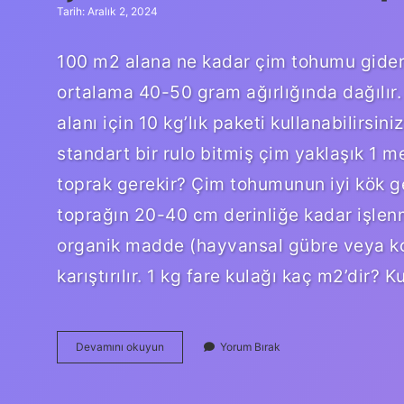
Tarih: Aralık 2, 2024
100 m2 alana ne kadar çim tohumu gider
ortalama 40-50 gram ağırlığında dağılır
alanı için 10 kg’lık paketi kullanabilirsi
standart bir rulo bitmiş çim yaklaşık 1 me
toprak gerekir? Çim tohumunun iyi kök ge
toprağın 20-40 cm derinliğe kadar işlenm
organik madde (hayvansal gübre veya ko
karıştırılır. 1 kg fare kulağı kaç m2’dir
Çim
Devamını okuyun
Yorum Bırak
Hesabı
Nasıl
Yapılır