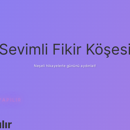
Sevimli Fikir Köşes
Neşeli hikayelerle gününü aydınlat!
YAPILIR
lır