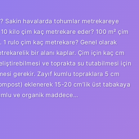
? Sakin havalarda tohumlar metrekareye
. 10 kilo çim kaç metrekare eder? 100 m² çim
niz. 1 rulo çim kaç metrekare? Genel olarak
trekarelik bir alanı kaplar. Çim için kaç cm
liştirebilmesi ve toprakta su tutabilmesi için
esi gerekir. Zayıf kumlu topraklara 5 cm
mpost) eklenerek 15-20 cm’lik üst tabakaya
? Kumlu ve organik maddece…