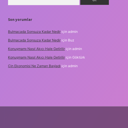
Son yorumlar
Bulmacada Sonsuza Kadar Nedir
için
admin
Bulmacada Sonsuza Kadar Nedir
için
Buz
Konuşmamı Nasıl Akıcı Hale Getirilir
için
admin
Konuşmamı Nasıl Akıcı Hale Getirilir
için
Göktürk
Çin Ekonomisi Ne Zaman Başladı
için
admin
.org