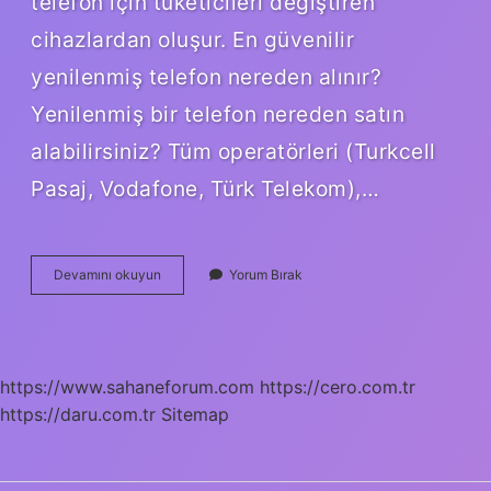
telefon için tüketicileri değiştiren
cihazlardan oluşur. En güvenilir
yenilenmiş telefon nereden alınır?
Yenilenmiş bir telefon nereden satın
alabilirsiniz? Tüm operatörleri (Turkcell
Pasaj, Vodafone, Türk Telekom),…
Teknosa
Devamını okuyun
Yorum Bırak
Yenilenmiş
Telefon
Kaç
Günde
Gelir
https://www.sahaneforum.com
https://cero.com.tr
https://daru.com.tr
Sitemap