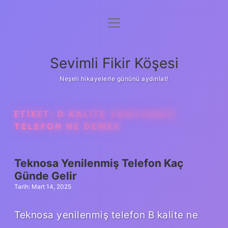
menüyü
Anasayfa
aç
Gizlilik Politikası
Sevimli Fikir Köşesi
Yasal Uyarı
Neşeli hikayelerle gününü aydınlat!
Hakkımızda
ETIKET:
D KALITE YENILENMIŞ
TELEFON NE DEMEK
Teknosa Yenilenmiş Telefon Kaç
Günde Gelir
Tarih: Mart 14, 2025
Teknosa yenilenmiş telefon B kalite ne