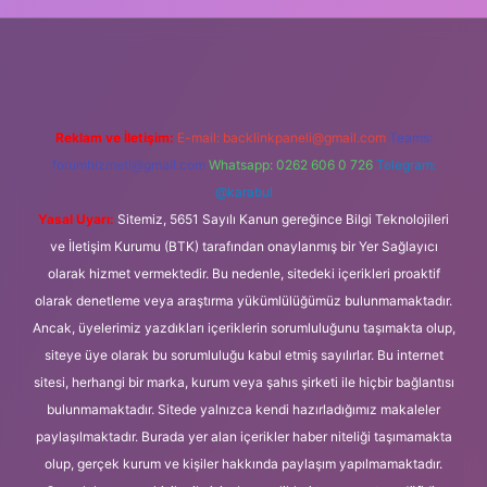
.org
Reklam ve İletişim:
E-mail:
backlinkpaneli@gmail.com
Teams:
forumhizmeti@gmail.com
Whatsapp: 0262 606 0 726
Telegram:
@karabul
Yasal Uyarı:
Sitemiz, 5651 Sayılı Kanun gereğince Bilgi Teknolojileri
ve İletişim Kurumu (BTK) tarafından onaylanmış bir Yer Sağlayıcı
olarak hizmet vermektedir. Bu nedenle, sitedeki içerikleri proaktif
olarak denetleme veya araştırma yükümlülüğümüz bulunmamaktadır.
Ancak, üyelerimiz yazdıkları içeriklerin sorumluluğunu taşımakta olup,
siteye üye olarak bu sorumluluğu kabul etmiş sayılırlar. Bu internet
sitesi, herhangi bir marka, kurum veya şahıs şirketi ile hiçbir bağlantısı
bulunmamaktadır. Sitede yalnızca kendi hazırladığımız makaleler
paylaşılmaktadır. Burada yer alan içerikler haber niteliği taşımamakta
olup, gerçek kurum ve kişiler hakkında paylaşım yapılmamaktadır.