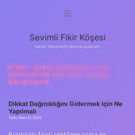
menüyü
Anasayfa
aç
Gizlilik Politikası
Sevimli Fikir Köşesi
Yasal Uyarı
Neşeli hikayelerle gününü aydınlat!
Hakkımızda
ETIKET:
DERIN DONDURUCU FIŞI
ÇEKILDIKTEN KAÇ SAAT SONRA
ÇALIŞTIRILIR
Dikkat Dağınıklığını Gidermek Için Ne
Yapılmalı
Tarih: Mart 21, 2025
Buzdolabı fişini çektikten sonra ne