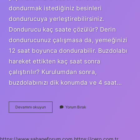
dondurmak istediğiniz besinleri
dondurucuya yerleştirebilirsiniz.
Dondurucu kaç saate çözülür? Derin
dondurucunuz çalışmasa da, yemeğinizi
12 saat boyunca dondurabilir. Buzdolabı
hareket ettikten kaç saat sonra
çalıştırılır? Kurulumdan sonra,
buzdolabınızı dik konumda ve 4 saat…
Dikkat
Devamını okuyun
Yorum Bırak
Dağınıklığını
Gidermek
Için
Ne
Yapılmalı
https://www.sahaneforum.com
https://cero.com.tr