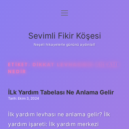
menüyü
Anasayfa
aç
Gizlilik Politikası
Sevimli Fikir Köşesi
Yasal Uyarı
Neşeli hikayelerle gününü aydınlat!
Hakkımızda
ETIKET:
DIKKAT LEVHASININ ANLAMI
NEDIR
İLk Yardım Tabelası Ne Anlama Gelir
Tarih: Ekim 3, 2024
İlk yardım levhası ne anlama gelir? İlk
yardım işareti: İlk yardım merkezi