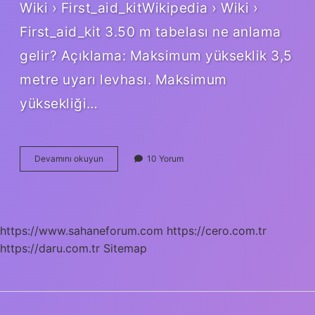
Wiki › First_aid_kitWikipedia › Wiki ›
First_aid_kit 3.50 m tabelası ne anlama
gelir? Açıklama: Maksimum yükseklik 3,5
metre uyarı levhası. Maksimum
yüksekliği…
İLk
Devamını okuyun
10 Yorum
Yardım
Tabelası
Ne
Anlama
Gelir
https://www.sahaneforum.com
https://cero.com.tr
https://daru.com.tr
Sitemap