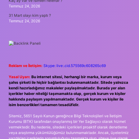
Kaç ay var ve isimleri nelerdir ?
Temmuz 24, 2026
31 Mart olayı kim yaptı ?
Temmuz 24, 2026
Reklam ve İletişim:
Skype: live:.cid.575569c608265c69
Yasal Uyarı:
Bu internet sitesi, herhangi bir marka, kurum veya
şahıs şirketi ile hiçbir bağlantısı bulunmamaktadır. Sitede yalnızca
kendi hazırladığımız makaleler paylaşılmaktadır. Burada yer alan
içerikler haber niteliği taşımamakta olup, gerçek kurum ve kişiler
hakkında paylaşım yapılmamaktadır. Gerçek kurum ve kişiler ile
isim benzerlikleri tamamen tesadüfidir.
Sitemiz, 5651 Sayılı Kanun gereğince Bilgi Teknolojileri ve İletişim
Kurumu (BTK) tarafından onaylanmış bir Yer Sağlayıcı olarak hizmet
vermektedir. Bu nedenle, sitedeki içerikleri proaktif olarak denetleme
veya araştırma yükümlülüğümüz bulunmamaktadır. Ancak, üyelerimiz
yazdıkları içeriklerin sorumluluğunu taşımakta olup, siteye üye olarak