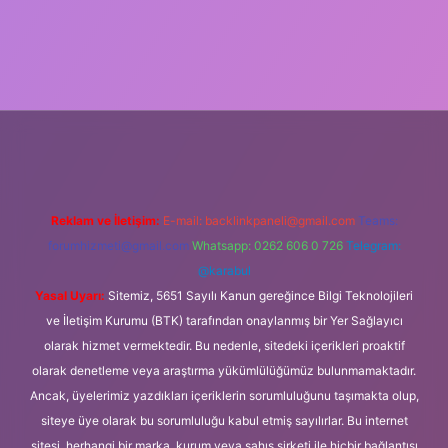
i.org
Reklam ve İletişim:
E-mail:
backlinkpaneli@gmail.com
Teams:
forumhizmeti@gmail.com
Whatsapp: 0262 606 0 726
Telegram:
@karabul
Yasal Uyarı:
Sitemiz, 5651 Sayılı Kanun gereğince Bilgi Teknolojileri
ve İletişim Kurumu (BTK) tarafından onaylanmış bir Yer Sağlayıcı
olarak hizmet vermektedir. Bu nedenle, sitedeki içerikleri proaktif
olarak denetleme veya araştırma yükümlülüğümüz bulunmamaktadır.
Ancak, üyelerimiz yazdıkları içeriklerin sorumluluğunu taşımakta olup,
siteye üye olarak bu sorumluluğu kabul etmiş sayılırlar. Bu internet
sitesi, herhangi bir marka, kurum veya şahıs şirketi ile hiçbir bağlantısı