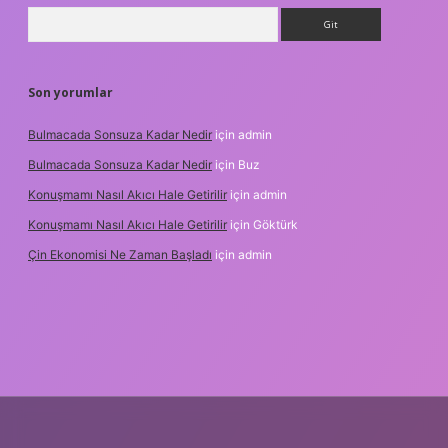
Arama
Son yorumlar
Bulmacada Sonsuza Kadar Nedir
için
admin
Bulmacada Sonsuza Kadar Nedir
için
Buz
Konuşmamı Nasıl Akıcı Hale Getirilir
için
admin
Konuşmamı Nasıl Akıcı Hale Getirilir
için
Göktürk
Çin Ekonomisi Ne Zaman Başladı
için
admin
i.org