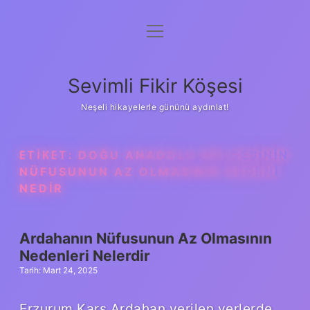
menüyü
Anasayfa
aç
Gizlilik Politikası
Sevimli Fikir Köşesi
Yasal Uyarı
Neşeli hikayelerle gününü aydınlat!
Hakkımızda
ETIKET:
DOĞU ANADOLU BÖLGESININ
NÜFUSUNUN AZ OLMASININ NEDENI
NEDIR
Ardahanın Nüfusunun Az Olmasının
Nedenleri Nelerdir
Tarih: Mart 24, 2025
Erzurum Kars Ardahan verilen yerlerde