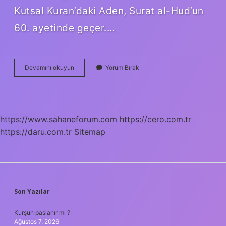
Kutsal Kuran’daki Aden, Surat al-Hud’un
60. ayetinde geçer.…
Dürr-
Devamını okuyun
Yorum Bırak
I
Aden
Ne
Demek
https://www.sahaneforum.com
https://cero.com.tr
https://daru.com.tr
Sitemap
SIDEBAR
Son Yazılar
Kurşun paslanır mı ?
Ağustos 7, 2026