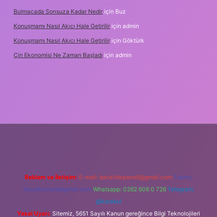
Bulmacada Sonsuza Kadar Nedir
için
Buz
Konuşmamı Nasıl Akıcı Hale Getirilir
için
admin
Konuşmamı Nasıl Akıcı Hale Getirilir
için
Göktürk
Çin Ekonomisi Ne Zaman Başladı
için
admin
betci.org
Reklam ve İletişim:
E-mail:
backlinkpaneli@gmail.com
Teams:
forumhizmeti@gmail.com
Whatsapp: 0262 606 0 726
Telegram:
@karabul
Yasal Uyarı:
Sitemiz, 5651 Sayılı Kanun gereğince Bilgi Teknolojileri