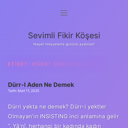
menüyü
Anasayfa
aç
Gizlilik Politikası
Sevimli Fikir Köşesi
Yasal Uyarı
Neşeli hikayelerle gününü aydınlat!
Hakkımızda
ETIKET:
DÜRRI SEMIN NE DEMEK
Dürr-I Aden Ne Demek
Tarih: Mart 11, 2025
Dürri yekta ne demek? Dürr-i yektler
Olmayan’ın INSISTING inci anlamına gelir
”. Yâ’nî, herhangi bir kadında kadın