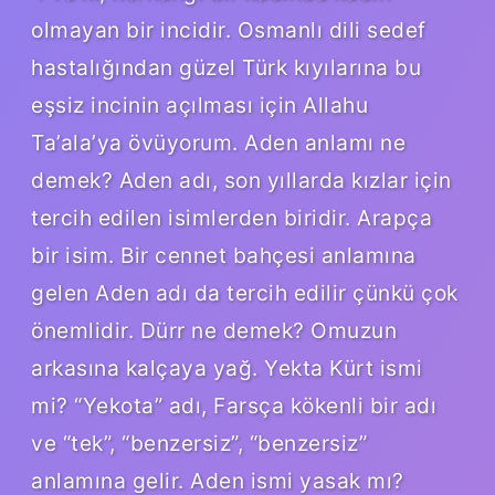
olmayan bir incidir. Osmanlı dili sedef
hastalığından güzel Türk kıyılarına bu
eşsiz incinin açılması için Allahu
Ta’ala’ya övüyorum. Aden anlamı ne
demek? Aden adı, son yıllarda kızlar için
tercih edilen isimlerden biridir. Arapça
bir isim. Bir cennet bahçesi anlamına
gelen Aden adı da tercih edilir çünkü çok
önemlidir. Dürr ne demek? Omuzun
arkasına kalçaya yağ. Yekta Kürt ismi
mi? “Yekota” adı, Farsça kökenli bir adı
ve “tek”, “benzersiz”, “benzersiz”
anlamına gelir. Aden ismi yasak mı?