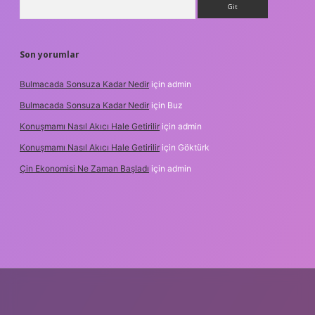
Son yorumlar
Bulmacada Sonsuza Kadar Nedir
için
admin
Bulmacada Sonsuza Kadar Nedir
için
Buz
Konuşmamı Nasıl Akıcı Hale Getirilir
için
admin
Konuşmamı Nasıl Akıcı Hale Getirilir
için
Göktürk
Çin Ekonomisi Ne Zaman Başladı
için
admin
ci.org