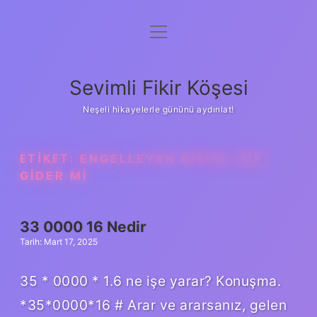
menüyü
Anasayfa
aç
Gizlilik Politikası
Sevimli Fikir Köşesi
Yasal Uyarı
Neşeli hikayelerle gününü aydınlat!
Hakkımızda
ETIKET:
ENGELLEYEN BIRINE SMS
GIDER MI
33 0000 16 Nedir
Tarih: Mart 17, 2025
35 * 0000 * 1.6 ne işe yarar? Konuşma.
*35*0000*16 # Arar ve ararsanız, gelen