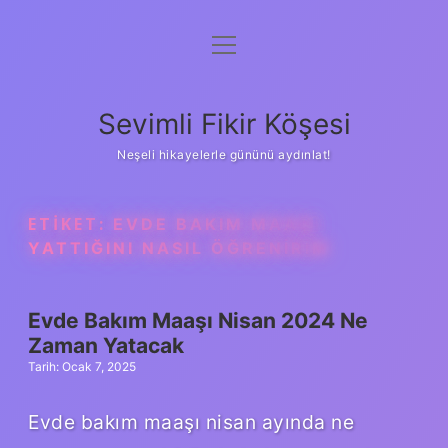
menüyü
Anasayfa
aç
Gizlilik Politikası
Sevimli Fikir Köşesi
Yasal Uyarı
Neşeli hikayelerle gününü aydınlat!
Hakkımızda
ETIKET:
EVDE BAKIM MAAŞI
YATTIĞINI NASIL ÖĞRENIRIM
Evde Bakım Maaşı Nisan 2024 Ne
Zaman Yatacak
Tarih: Ocak 7, 2025
Evde bakım maaşı nisan ayında ne