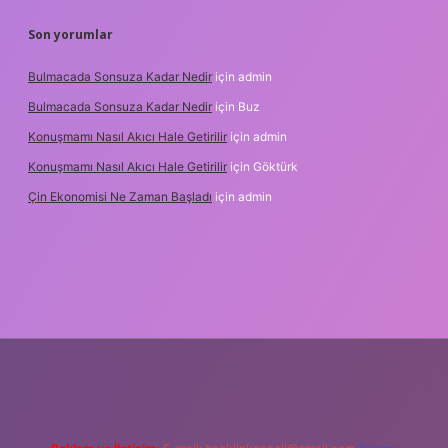
Son yorumlar
Bulmacada Sonsuza Kadar Nedir
için
admin
Bulmacada Sonsuza Kadar Nedir
için
Buz
Konuşmamı Nasıl Akıcı Hale Getirilir
için
admin
Konuşmamı Nasıl Akıcı Hale Getirilir
için
Göktürk
Çin Ekonomisi Ne Zaman Başladı
için
admin
.org