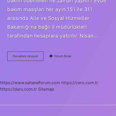
bakım ödemeleri ne zaman yapılır? Evde
bakım maaşları her ayın 15’i ile 31’i
arasında Aile ve Sosyal Hizmetler
Bakanlığı’na bağlı il müdürlükleri
tarafından hesaplara yatırılır. Nisan…
Evde
Devamını okuyun
Yorum Bırak
Bakım
Maaşı
Nisan
2024
Ne
https://www.sahaneforum.com
https://cero.com.tr
Zaman
https://daru.com.tr
Yatacak
Sitemap