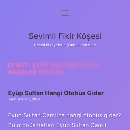
menüyü
Anasayfa
aç
Gizlilik Politikası
Sevimli Fikir Köşesi
Yasal Uyarı
Neşeli hikayelerle gününü aydınlat!
Hakkımızda
ETIKET:
EYÜP SULTANA HANGI
ARAÇLAR GIDIYOR
Eyüp Sultan Hangi Otobüs Gider
Tarih: Aralık 5, 2024
Eyüp Sultan Camiine hangi otobüs gider?
Bu otobüs hatları Eyüp Sultan Camii