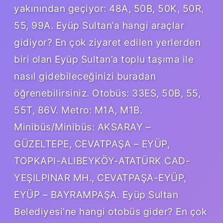
yakınından geçiyor: 48A, 50B, 50K, 50R,
55, 99A. Eyüp Sultan’a hangi araçlar
gidiyor? En çok ziyaret edilen yerlerden
biri olan Eyüp Sultan’a toplu taşıma ile
nasıl gidebileceğinizi buradan
öğrenebilirsiniz. Otobüs: 33ES, 50B, 55,
55T, 86V. Metro: M1A, M1B.
Minibüs/Minibüs: AKSARAY –
GÜZELTEPE, CEVATPAŞA – EYÜP,
TOPKAPI-ALIBEYKÖY-ATATÜRK CAD-
YEŞILPINAR MH., CEVATPAŞA-EYÜP,
EYÜP – BAYRAMPAŞA. Eyüp Sultan
Belediyesi’ne hangi otobüs gider? En çok